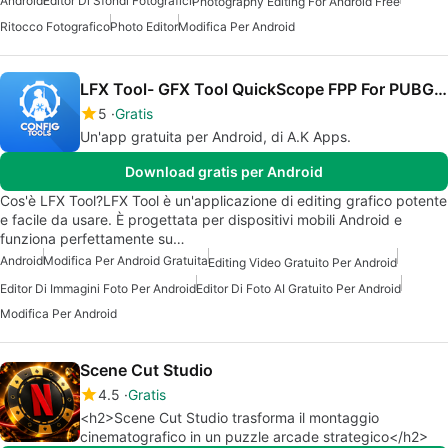
Android
Editor Di Sfondi Fotografici
Photography Editing For Android Free
Ritocco Fotografico
Photo Editor
Modifica Per Android
LFX Tool- GFX Tool QuickScope FPP For PUBG LITE
5
Gratis
Un'app gratuita per Android, di A.K Apps.
Download gratis per Android
Cos'è LFX Tool?LFX Tool è un'applicazione di editing grafico potente
e facile da usare. È progettata per dispositivi mobili Android e
funziona perfettamente su…
Android
Modifica Per Android Gratuita
Editing Video Gratuito Per Android
Editor Di Immagini Foto Per Android
Editor Di Foto AI Gratuito Per Android
Modifica Per Android
Scene Cut Studio
4.5
Gratis
<h2>Scene Cut Studio trasforma il montaggio
cinematografico in un puzzle arcade strategico</h2>