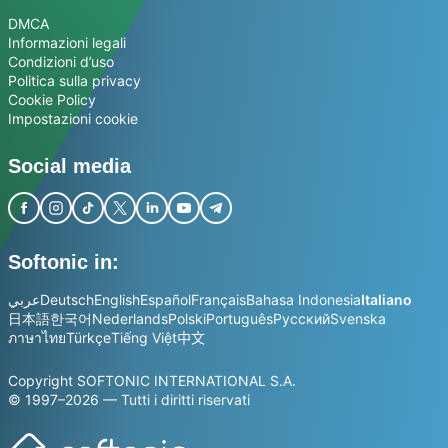
DMCA
Informazioni legali
Condizioni d’uso
Politica sulla privacy
Cookie Policy
Impostazioni cookie
Social media
Softonic in:
عربي
Deutsch
English
Español
Français
Bahasa Indonesia
Italiano
日本語
한국어
Nederlands
Polski
Português
Русский
Svenska
ภาษาไทย
Türkçe
Tiếng Việt
中文
Copyright SOFTONIC INTERNATIONAL S.A.
© 1997–2026 — Tutti i diritti riservati