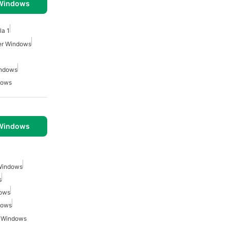
 Windows
la 1
Per Windows
indows
dows
 Windows
 Windows
s
dows
dows
r Windows