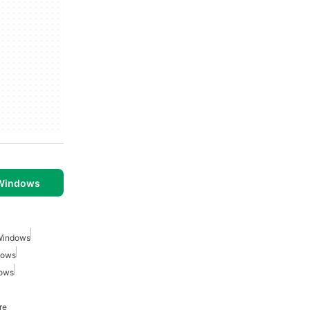
 Windows
 Windows
dows
dows
re