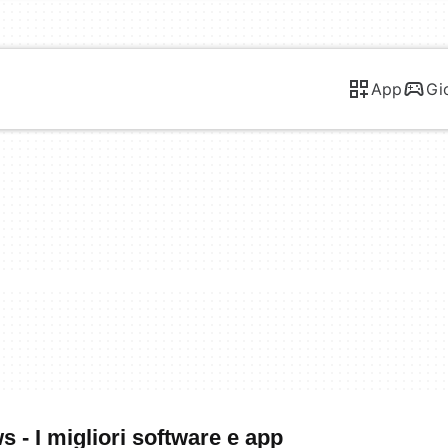
App
Gi
 - I migliori software e app