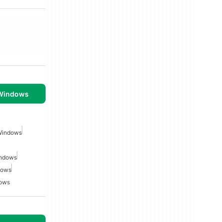
 Windows
 Windows
indows
dows
dows