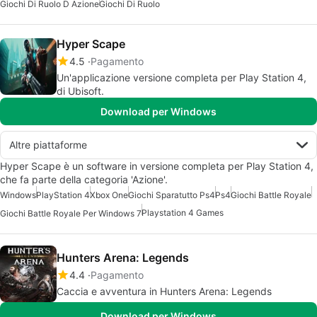
Giochi Di Ruolo D Azione
Giochi Di Ruolo
Hyper Scape
4.5
Pagamento
Un'applicazione versione completa per Play Station 4,
di Ubisoft.
Download per Windows
Altre piattaforme
Hyper Scape è un software in versione completa per Play Station 4,
che fa parte della categoria 'Azione'.
Windows
PlayStation 4
Xbox One
Giochi Sparatutto Ps4
Ps4
Giochi Battle Royale
Playstation 4 Games
Giochi Battle Royale Per Windows 7
Hunters Arena: Legends
4.4
Pagamento
Caccia e avventura in Hunters Arena: Legends
Download per Windows