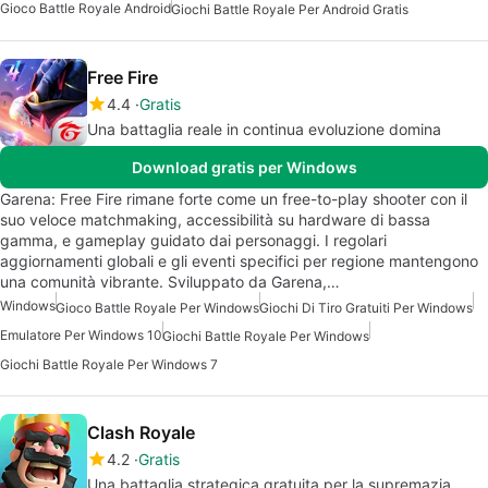
Gioco Battle Royale Android
Giochi Battle Royale Per Android Gratis
Free Fire
4.4
Gratis
Una battaglia reale in continua evoluzione domina
Download gratis per Windows
Garena: Free Fire rimane forte come un free-to-play shooter con il
suo veloce matchmaking, accessibilità su hardware di bassa
gamma, e gameplay guidato dai personaggi. I regolari
aggiornamenti globali e gli eventi specifici per regione mantengono
una comunità vibrante. Sviluppato da Garena,…
Windows
Gioco Battle Royale Per Windows
Giochi Di Tiro Gratuiti Per Windows
Emulatore Per Windows 10
Giochi Battle Royale Per Windows
Giochi Battle Royale Per Windows 7
Clash Royale
4.2
Gratis
Una battaglia strategica gratuita per la supremazia