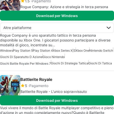
1.5
Pagamento
Rogue Company: Azione e strategia in terza persona
Download per Windows
Altre piattaforme
Rogue Company è uno sparatutto tattico in terza persona
disponibile su Xbox One. I giocatori possono partecipare a diverse
modalità di gioco, incentrate su…
Windows
Play Station 5
Play Station 4
Xbox Series X|S
Xbox One
Nintendo Switch
Giochi Di Sparatutto D Azione
Gioco Nintendo
Giochi Di Strategia Tattica
Giochi Di Tattica
Giochi Battle Royale Per Windows 7
Battlerite Royale
5
Pagamento
Battlerite Royale - L'unico sopravvissuto
Download per Windows
Vuoi vivere il mondo di Battle Royale multiplayer competitivo e pieno
d'azione in un modo completamente nuovo?Questo è Battlerite