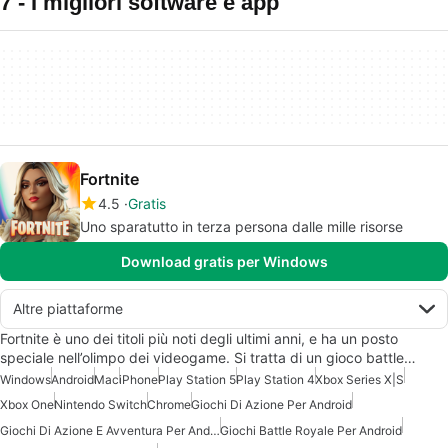
7 - I migliori software e app
Fortnite
4.5
Gratis
Uno sparatutto in terza persona dalle mille risorse
Download gratis per Windows
Altre piattaforme
Fortnite è uno dei titoli più noti degli ultimi anni, e ha un posto
speciale nell’olimpo dei videogame. Si tratta di un gioco battle…
Windows
Android
Mac
iPhone
Play Station 5
Play Station 4
Xbox Series X|S
Xbox One
Nintendo Switch
Chrome
Giochi Di Azione Per Android
Giochi Di Azione E Avventura Per Android
Giochi Battle Royale Per Android