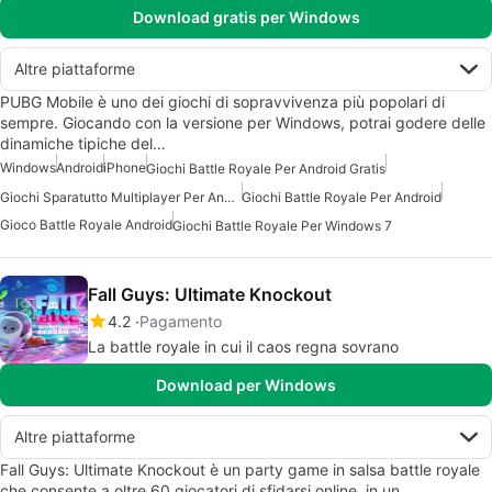
Download gratis per Windows
Altre piattaforme
PUBG Mobile è uno dei giochi di sopravvivenza più popolari di
sempre. Giocando con la versione per Windows, potrai godere delle
dinamiche tipiche del…
Windows
Android
iPhone
Giochi Battle Royale Per Android Gratis
Giochi Sparatutto Multiplayer Per Android
Giochi Battle Royale Per Android
Gioco Battle Royale Android
Giochi Battle Royale Per Windows 7
Fall Guys: Ultimate Knockout
4.2
Pagamento
La battle royale in cui il caos regna sovrano
Download per Windows
Altre piattaforme
Fall Guys: Ultimate Knockout è un party game in salsa battle royale
che consente a oltre 60 giocatori di sfidarsi online, in un