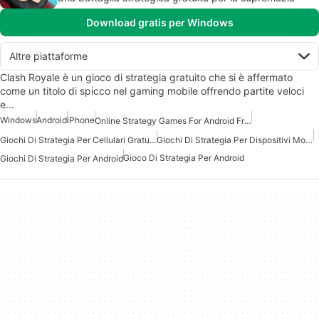
Download gratis per Windows
Altre piattaforme
Clash Royale è un gioco di strategia gratuito che si è affermato
come un titolo di spicco nel gaming mobile offrendo partite veloci
e…
Windows
Android
iPhone
Online Strategy Games For Android Free
Giochi Di Strategia Per Cellulari Gratuiti Per Android
Giochi Di Strategia Per Dispositivi Mobili Gratuiti
Gioco Di Strategia Per Android
Giochi Di Strategia Per Android