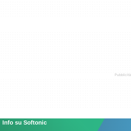
Info su Softonic