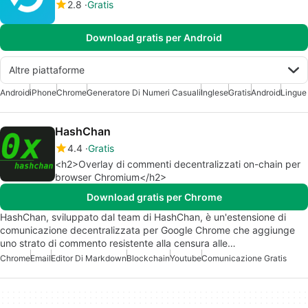
2.8
Gratis
Download gratis per Android
Altre piattaforme
Android
iPhone
Chrome
Generatore Di Numeri Casuali
Inglese
Gratis
Android
Lingue
HashChan
4.4
Gratis
<h2>Overlay di commenti decentralizzati on-chain per
browser Chromium</h2>
Download gratis per Chrome
HashChan, sviluppato dal team di HashChan, è un'estensione di
comunicazione decentralizzata per Google Chrome che aggiunge
uno strato di commento resistente alla censura alle…
Chrome
Email
Editor Di Markdown
Blockchain
Youtube
Comunicazione Gratis