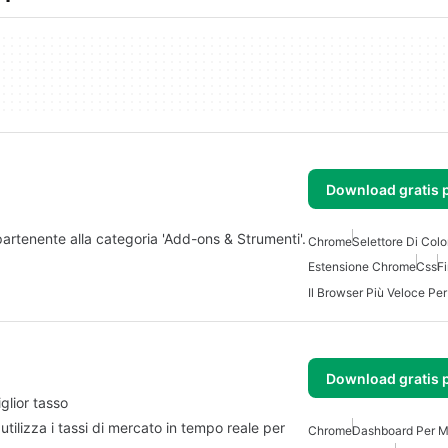
Download gratis 
artenente alla categoria 'Add-ons & Strumenti'.
Chrome
Selettore Di Colo
Estensione Chrome
Css
Fi
Il Browser Più Veloce Pe
Download gratis 
glior tasso
tilizza i tassi di mercato in tempo reale per
Chrome
Dashboard Per M