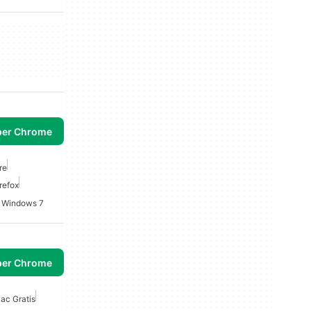
per Chrome
re
refox
r Windows 7
per Chrome
ac Gratis