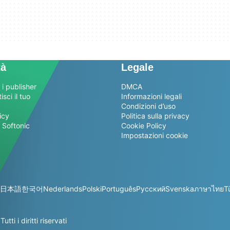
tà
Legale
 i publisher
DMCA
sci il tuo
Informazioni legali
Condizioni d’uso
icy
Politica sulla privacy
 Softonic
Cookie Policy
Impostazioni cookie
日本語
한국어
Nederlands
Polski
Português
Русский
Svenska
ภาษาไทย
T
i i diritti riservati