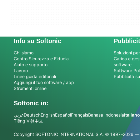
Info su Softonic
Pubblici
Chi siamo
Soluzioni per
Centro Sicurezza e Fiducia
Carica e gesti
Aiuto e supporto
software
Lavoro
Software Pol
Linee guida editoriali
Pubblicità su
Aggiungi il tuo software / app
Strumenti online
Softonic in:
عربي
Deutsch
English
Español
Français
Bahasa Indonesia
Italiano
Tiếng Việt
中文
Copyright SOFTONIC INTERNATIONAL S.A.
© 1997–2026 — Tutt