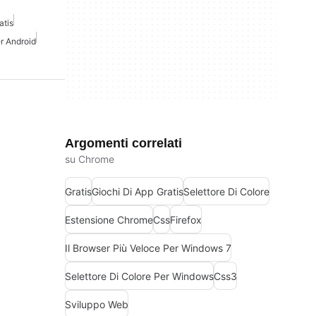
atis
er Android
Argomenti correlati
su Chrome
Gratis
Giochi Di App Gratis
Selettore Di Colore
Estensione Chrome
Css
Firefox
Il Browser Più Veloce Per Windows 7
Selettore Di Colore Per Windows
Css3
Sviluppo Web