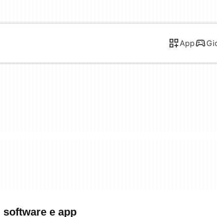
App
Gi
i software e app