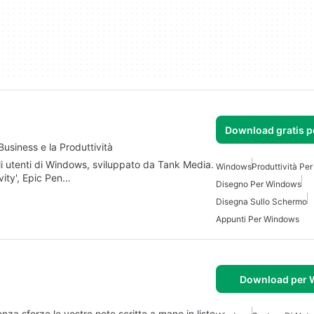
Download gratis 
usiness e la Produttività
li utenti di Windows, sviluppato da Tank Media.
Windows
Produttività Pe
vity', Epic Pen…
Disegno Per Windows
Disegna Sullo Schermo
Appunti Per Windows
Download per
a sforzo le vostre note scritte a mano in liste