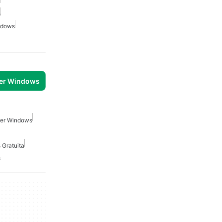
s
ndows
per Windows
 Per Windows
 Gratuita
s