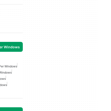
per Windows
 Per Windows
 Windows
dows
ndows