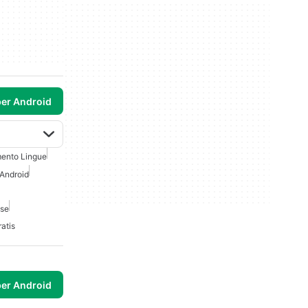
per Android
ento Lingue
 Android
ese
atis
per Android