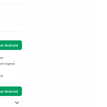
per Android
ese
rio Inglese
ese
per Android