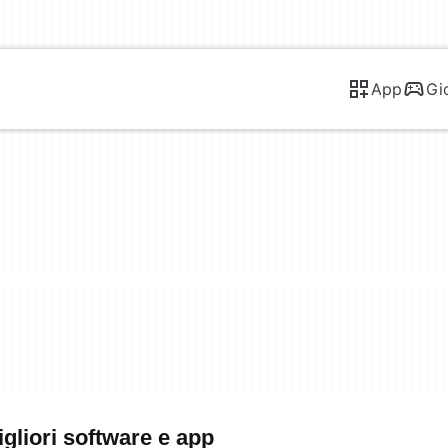
App
Gi
gliori software e app