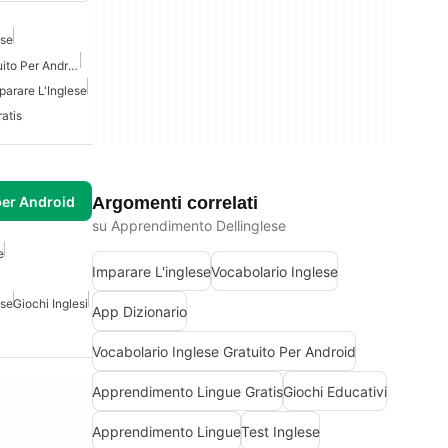
ese
Vocabolario Inglese Gratuito Per Android
parare L'Inglese
atis
per Android
Argomenti correlati
su Apprendimento Dellinglese
e
Imparare L'inglese
Vocabolario Inglese
ese
Giochi Inglesi
App Dizionario
Vocabolario Inglese Gratuito Per Android
Apprendimento Lingue Gratis
Giochi Educativi
Apprendimento Lingue
Test Inglese