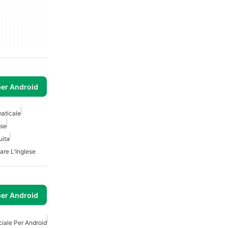
per Android
aticale
ese
uita
are L'Inglese
per Android
iciale Per Android