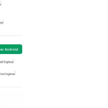
e
ese
per Android
ll'Inglese
Test Inglese