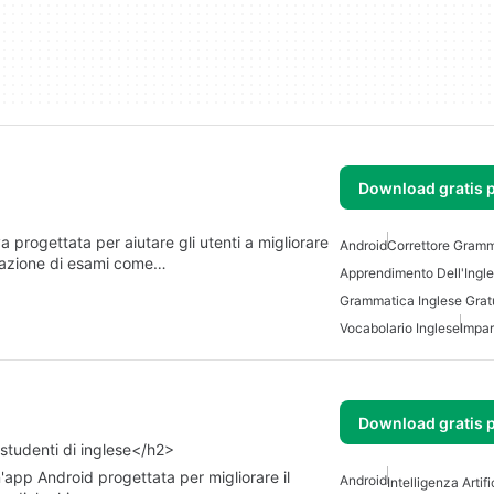
Download gratis 
progettata per aiutare gli utenti a migliorare
Android
Correttore Gramm
arazione di esami come…
Apprendimento Dell'Ingl
Grammatica Inglese Grat
Vocabolario Inglese
Impar
Download gratis 
 studenti di inglese</h2>
n'app Android progettata per migliorare il
Android
Intelligenza Artif