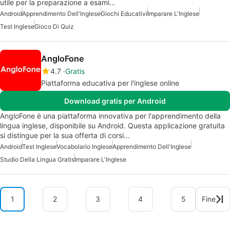
utile per la preparazione a esami…
Android
Apprendimento Dell'Inglese
Giochi Educativi
Imparare L'Inglese
Test Inglese
Gioco Di Quiz
AngloFone
4.7
Gratis
Piattaforma educativa per l'inglese online
Download gratis per Android
AngloFone è una piattaforma innovativa per l'apprendimento della
lingua inglese, disponibile su Android. Questa applicazione gratuita
si distingue per la sua offerta di corsi…
Android
Test Inglese
Vocabolario Inglese
Apprendimento Dell'Inglese
Studio Della Lingua Gratis
Imparare L'Inglese
1
2
3
4
5
Fine