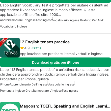
L'app English Vocabulary Test è progettata per aiutare gli utenti ad
apprendere il vocabolario inglese in modo efficace. Questa
applicazione offline offre oltre 4000…
Android
Imparare L'Inglese
Test Inglese
Vocabolario Inglese Gratuito Per Android
Vocabolario Inglese
12 English tenses practice
4.9
Gratis
Applicazione per praticare i tempi verbali in inglese
Download gratis per iPhone
L'app "12 English tenses practice" è un'ottima risorsa educativa per
chi desidera approfondire i dodici tempi verbali della lingua inglese.
Progettata per iPhone, questa…
iPhone
Apprendimento Dell'Inglese
Vocabolario Inglese
Pronuncia Inglese Gratuita
Imparare L'Inglese
Test Inglese
Magoosh: TOEFL Speaking and English Learning