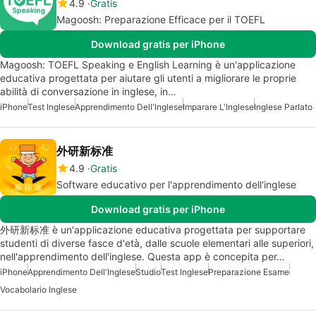
4.9
Gratis
Magoosh: Preparazione Efficace per il TOEFL
Download gratis per iPhone
Magoosh: TOEFL Speaking e English Learning è un'applicazione
educativa progettata per aiutare gli utenti a migliorare le proprie
abilità di conversazione in inglese, in…
iPhone
Test Inglese
Apprendimento Dell'Inglese
Imparare L'Inglese
Inglese Parlato
外研新标准
4.9
Gratis
Software educativo per l'apprendimento dell'inglese
Download gratis per iPhone
外研新标准 è un'applicazione educativa progettata per supportare
studenti di diverse fasce d'età, dalle scuole elementari alle superiori,
nell'apprendimento dell'inglese. Questa app è concepita per…
iPhone
Apprendimento Dell'Inglese
Studio
Test Inglese
Preparazione Esame
Vocabolario Inglese