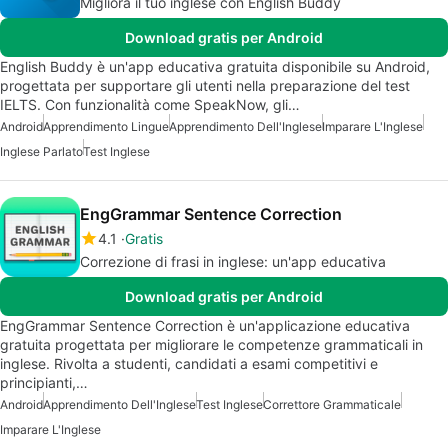
Migliora il tuo inglese con English Buddy
Download gratis per Android
English Buddy è un'app educativa gratuita disponibile su Android,
progettata per supportare gli utenti nella preparazione del test
IELTS. Con funzionalità come SpeakNow, gli…
Android
Apprendimento Lingue
Apprendimento Dell'Inglese
Imparare L'Inglese
Inglese Parlato
Test Inglese
EngGrammar Sentence Correction
4.1
Gratis
Correzione di frasi in inglese: un'app educativa
Download gratis per Android
EngGrammar Sentence Correction è un'applicazione educativa
gratuita progettata per migliorare le competenze grammaticali in
inglese. Rivolta a studenti, candidati a esami competitivi e
principianti,…
Android
Apprendimento Dell'Inglese
Test Inglese
Correttore Grammaticale
Imparare L'Inglese