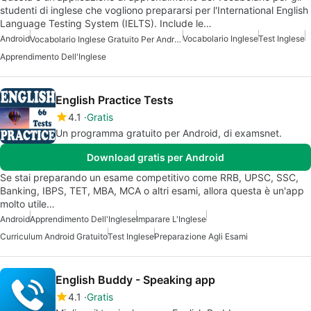
studenti di inglese che vogliono prepararsi per l'International English
Language Testing System (IELTS). Include le…
Android
Vocabolario Inglese
Test Inglese
Vocabolario Inglese Gratuito Per Android
Apprendimento Dell'Inglese
English Practice Tests
4.1
Gratis
Un programma gratuito per Android, di examsnet.
Download gratis per Android
Se stai preparando un esame competitivo come RRB, UPSC, SSC,
Banking, IBPS, TET, MBA, MCA o altri esami, allora questa è un'app
molto utile…
Android
Apprendimento Dell'Inglese
Imparare L'Inglese
Curriculum Android Gratuito
Test Inglese
Preparazione Agli Esami
English Buddy - Speaking app
4.1
Gratis