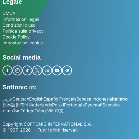
Legale
DMCA
Informazioni legali
Condizioni d’uso
Politica sulla privacy
Cookie Policy
Impostazioni cookie
Social media
Softonic in:
عربي
Deutsch
English
Español
Français
Bahasa Indonesia
Italiano
日本語
한국어
Nederlands
Polski
Português
Русский
Svenska
ภาษาไทย
Türkçe
Tiếng Việt
中文
Copyright SOFTONIC INTERNATIONAL S.A.
© 1997–2026 — Tutti i diritti riservati