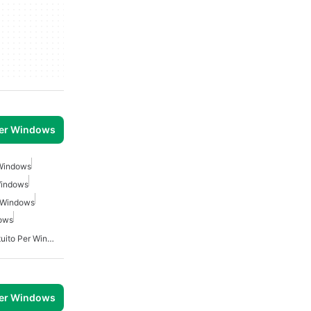
per Windows
 Windows
 Windows
r Windows
dows
Traduttore Di Lingue Gratuito Per Windows
per Windows