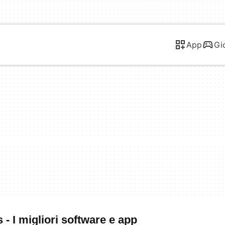
App
Gi
- I migliori software e app