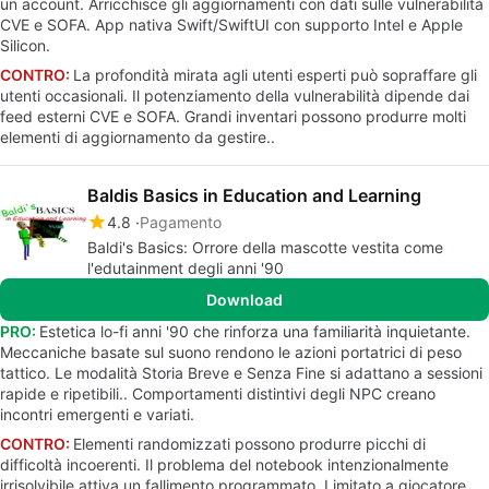
un account. Arricchisce gli aggiornamenti con dati sulle vulnerabilità
CVE e SOFA. App nativa Swift/SwiftUI con supporto Intel e Apple
Silicon.
CONTRO:
La profondità mirata agli utenti esperti può sopraffare gli
utenti occasionali. Il potenziamento della vulnerabilità dipende dai
feed esterni CVE e SOFA. Grandi inventari possono produrre molti
elementi di aggiornamento da gestire..
Baldis Basics in Education and Learning
4.8
Pagamento
Baldi's Basics: Orrore della mascotte vestita come
l'edutainment degli anni '90
Download
PRO:
Estetica lo-fi anni '90 che rinforza una familiarità inquietante.
Meccaniche basate sul suono rendono le azioni portatrici di peso
tattico. Le modalità Storia Breve e Senza Fine si adattano a sessioni
rapide e ripetibili.. Comportamenti distintivi degli NPC creano
incontri emergenti e variati.
CONTRO:
Elementi randomizzati possono produrre picchi di
difficoltà incoerenti. Il problema del notebook intenzionalmente
irrisolvibile attiva un fallimento programmato. Limitato a giocatore