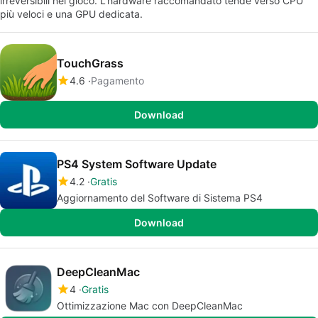
irreversibili nel gioco. L'hardware raccomandato tende verso CPU
più veloci e una GPU dedicata.
TouchGrass
4.6
Pagamento
Download
PS4 System Software Update
4.2
Gratis
Aggiornamento del Software di Sistema PS4
Download
DeepCleanMac
4
Gratis
Ottimizzazione Mac con DeepCleanMac