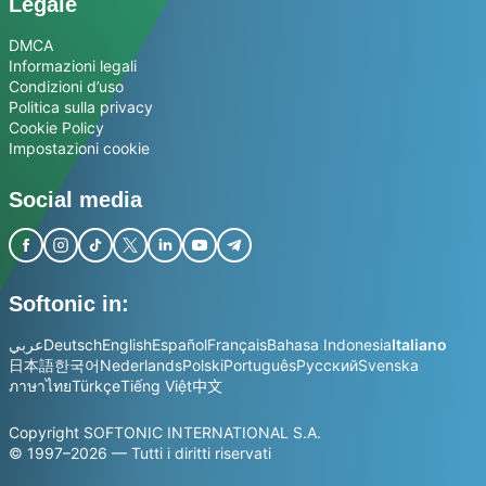
Legale
DMCA
Informazioni legali
Condizioni d’uso
Politica sulla privacy
Cookie Policy
Impostazioni cookie
Social media
Softonic in:
عربي
Deutsch
English
Español
Français
Bahasa Indonesia
Italiano
日本語
한국어
Nederlands
Polski
Português
Русский
Svenska
ภาษาไทย
Türkçe
Tiếng Việt
中文
Copyright SOFTONIC INTERNATIONAL S.A.
© 1997–2026 — Tutti i diritti riservati