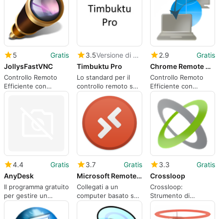
5
Gratis
3.5
Versione di prova
2.9
Gratis
JollysFastVNC
Timbuktu Pro
Chrome Remote Desktop
Controllo Remoto
Lo standard per il
Controllo Remoto
Efficiente con
controllo remoto su
Efficiente con
JollysFastVNC
Mac OS
Chrome Remote
Desktop
4.4
Gratis
3.7
Gratis
3.3
Gratis
AnyDesk
Microsoft Remote Desktop Connection
Crossloop
Il programma gratuito
Collegati a un
Crossloop:
per gestire un
computer basato su
Strumento di
desktop da remoto
Windows dal tuo
comunicazione
Mac
sociale gratuito