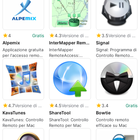
4
Gratis
4.3
Versione di prova
3.5
Versione di prova
Alpemix
InterMapper RemoteAccess
Signal
Applicazione gratuita
InterMapper
Signal: Programma di
per l'accesso remoto
RemoteAccess:
Controllo Remoto
e la condivisione del
Controllo Remoto
per Mac
desktop
Efficiente
4.7
Versione di prova
4.5
Versione di prova
3.4
Gratis
KavaTunes
ShareTool
Bowtie
KavaTunes: Controllo
ShareTool: Controllo
Controllo remoto
Remoto per Mac
Remoto per Mac
efficace su Mac