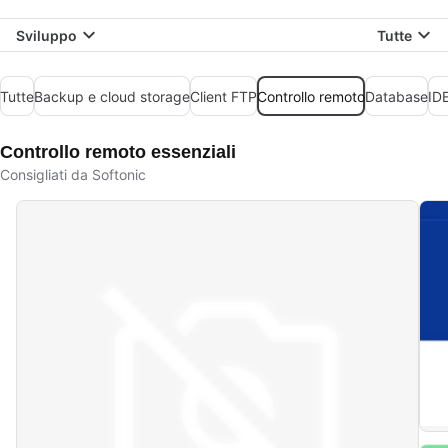
Sviluppo
Tutte
Tutte
Backup e cloud storage
Client FTP
Controllo remoto
Database
IDE
Controllo remoto essenziali
Consigliati da Softonic