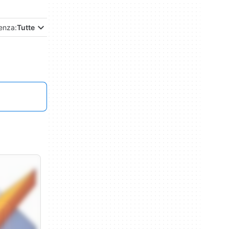
enza:
Tutte