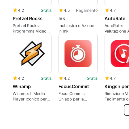
4.2
Gratis
4.5
Pagamento
4.7
Pretzel Rocks
Ink
AutoRate
Pretzel Rocks:
Inchiostro e Azione
AutoRate:
Programma Video
in Ink
Valutazione 
Gratuito per Mac
Facile per M
4.2
Gratis
4.2
Gratis
4.7
Winamp
FocusCommit
Winamp: Il Media
FocusCommit:
Rimozione V
Player Iconico per
Un'app per la
Facilmente c
Mac
gestione
Kingshiper V
documentale su
Remover
Mac