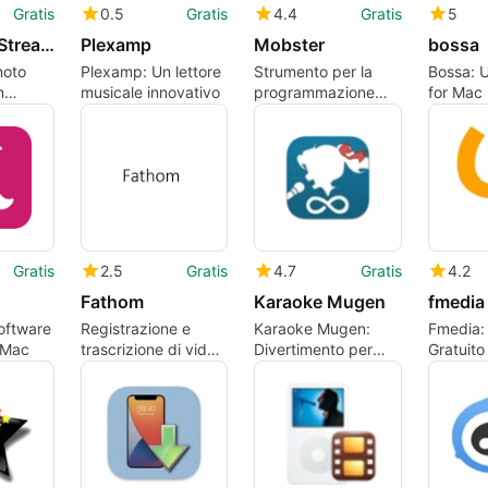
Gratis
0.5
Gratis
4.4
Gratis
5
Splashtop Streamer
Plexamp
Mobster
bossa
moto
Plexamp: Un lettore
Strumento per la
Bossa: Ut
n
musicale innovativo
programmazione
for Mac
treamer
collaborativa
Gratis
2.5
Gratis
4.7
Gratis
4.2
Fathom
Karaoke Mugen
fmedia
Software
Registrazione e
Karaoke Mugen:
Fmedia:
 Mac
trascrizione di video
Divertimento per
Gratuito
conferenze
tutta la famiglia
su Mac