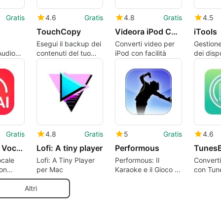
Gratis
4.6
Gratis
4.8
Gratis
4.5
TouchCopy
Videora iPod Converter
iTools
Esegui il backup dei
Converti video per
Gestion
Audio
contenuti del tuo
iPod con facilità
dei dispo
ac
iPod e iPhone senza
con iToo
sforzo
Gratis
4.8
Gratis
5
Gratis
4.6
Kingshiper Vocal Remover
Lofi: A tiny player
Performous
ocale
Lofi: A Tiny Player
Performous: Il
Converti
on
per Mac
Karaoke e il Gioco di
con Tun
ocal
Musica Definitivo
Audible
Altri