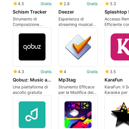
4.5
Gratis
2.8
Gratis
3.3
Schism Tracker
Deezer
Strumento di
Esperienza di
Accesso Re
Composizione
streaming musicale
Efficiente co
Musicale Schism
completa su Mac
Splashtop S
Tracker
4.3
Gratis
4
Gratis
3.5
Qobuz: Music and publishing
Mp3tag
KaraFun
Una piattaforma di
Strumento Efficace
KaraFun: Il 
ascolto gratuita
per la Modifica dei
Karaoke per
Metadata