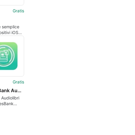
Gratis
e semplice
sitivi iOS
ls
Gratis
TunesBank Audible Converter
 Audiolibri
esBank
 Converter