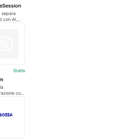
ceSession
, separa
i con AI,
p, trasponi e
ti e spartiti
Gratis
fm
la
razione con
m per Mac