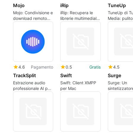
Mojo
iRip
TuneUp
Mojo: Condivisione e
iRip: Recupera le
TuneUp di T
download remoto
librerie multimediali
Media: pulito
della libreria iTunes
Mac da iPod e
libreria musi
per Mac
dispositivi iOS
focalizzato s
iTunes
4.6
Pagamento
0.5
Gratis
4.5
TrackSplit
Swift
Surge
Estrazione audio
Swift: Client XMPP
Surge: Un
professionale AI per
per Mac
sintetizzator
musicisti e
potente
produttori