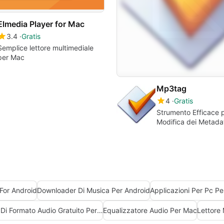
Elmedia Player for Mac
3.4
Gratis
Semplice lettore multimediale
per Mac
Mp3tag
4
Gratis
Strumento Efficace p
Modifica dei Metada
For Android
Downloader Di Musica Per Android
Applicazioni Per Pc P
Convertitore Di Formato Audio Gratuito Per Mac
Equalizzatore Audio Per Mac
Lettore