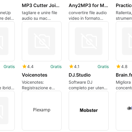
MP3 Cutter Joiner for Mac
Any2MP3 for Mac
Practi
uneUp
tagliare e unire file
convertire file audio
Rallenta
re della
audio su mac
video in formato
strument
cale
facilmente,
mp3 facilmente su
crea loo
u
velocemente e
mac
segui tes
senza perdita di
qualità
Gratis
4.4
Gratis
4.1
Gratis
4.8
Voicenotes
DJ.Studio
Brain.
Voicenotes:
Software DJ
Migliora 
e ibrido
Registrazione e
completo per utenti
concent
Trascrizione
Mac
Brain.f
Intelligente