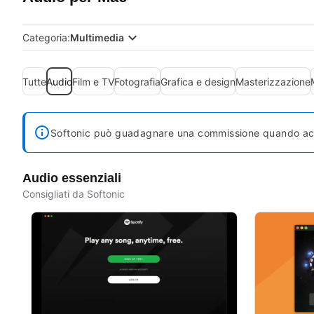
Categoria:
Multimedia
Tutte
Audio
Film e TV
Fotografia
Grafica e design
Masterizzazione
Softonic può guadagnare una commissione quando acqui
Audio essenziali
Consigliati da Softonic