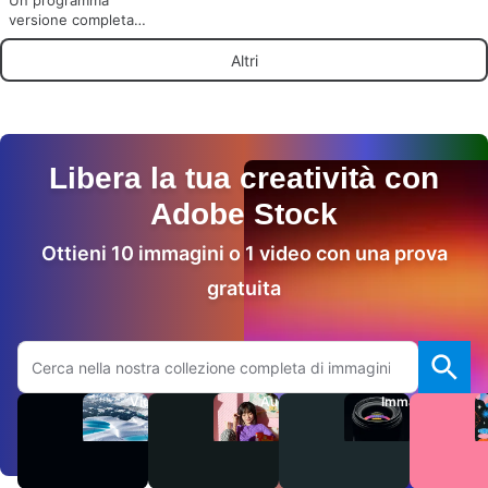
versione completa
per Mac, di Pavel
Kostka.
Altri
Libera la tua creatività con
Adobe Stock
Ottieni 10 immagini o 1 video con una prova
gratuita
Cerca sul sito Adobe.com
Video
Audio
Immagini