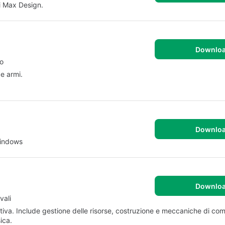
i Max Design.
Downlo
do
 e armi.
Downlo
Windows
Downlo
vali
iva. Include gestione delle risorse, costruzione e meccaniche di co
ica.