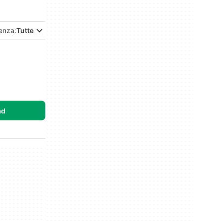
enza:
Tutte
ad