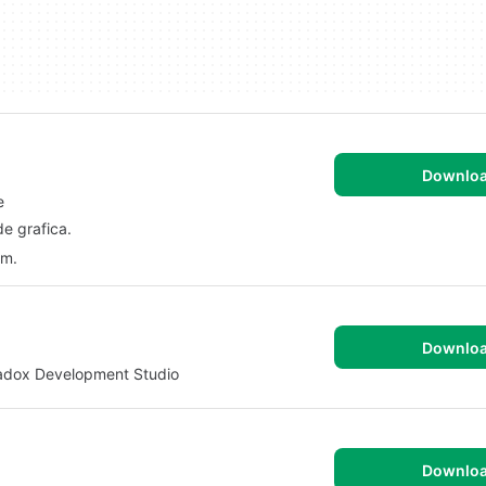
Downlo
e
de grafica.
am.
Downlo
radox Development Studio
Downlo