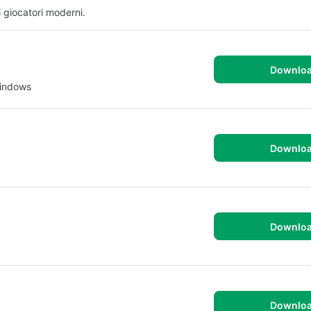
 giocatori moderni.
Downlo
Windows
Downlo
Downlo
Downlo