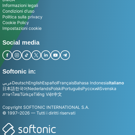
Informazioni legali
Condizioni d’uso
Politica sulla privacy
Cookie Policy
Impostazioni cookie
Social media
Softonic in:
عربي
Deutsch
English
Español
Français
Bahasa Indonesia
Italiano
日本語
한국어
Nederlands
Polski
Português
Русский
Svenska
ภาษาไทย
Türkçe
Tiếng Việt
中文
Copyright SOFTONIC INTERNATIONAL S.A.
© 1997–2026 — Tutti i diritti riservati