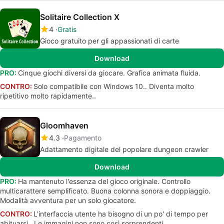
Solitaire Collection X
4
Gratis
Gioco gratuito per gli appassionati di carte
Download
PRO:
Cinque giochi diversi da giocare. Grafica animata fluida.
CONTRO:
Solo compatibile con Windows 10.. Diventa molto
ripetitivo molto rapidamente..
Gloomhaven
4.3
Pagamento
Adattamento digitale del popolare dungeon crawler
Download
PRO:
Ha mantenuto l'essenza del gioco originale. Controllo
multicarattere semplificato. Buona colonna sonora e doppiaggio.
Modalità avventura per un solo giocatore.
CONTRO:
L'interfaccia utente ha bisogno di un po' di tempo per
abituarsi.. Le immagini non sono così sorprendenti.