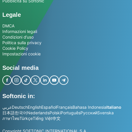
Pubblicità su Softonic
Legale
DMCA
Informazioni legali
Condizioni d’uso
Politica sulla privacy
Cookie Policy
Impostazioni cookie
Social media
Softonic in:
عربي
Deutsch
English
Español
Français
Bahasa Indonesia
Italiano
日本語
한국어
Nederlands
Polski
Português
Русский
Svenska
ภาษาไทย
Türkçe
Tiếng Việt
中文
Copyright SOFTONIC INTERNATIONAL S.A.