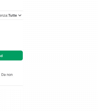
enza:
Tutte
ad
. Da non