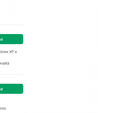
ad
indows XP e
nalità
ad
orso.