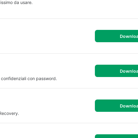
cissimo da usare.
Downlo
Downlo
 o confidenziali con password.
Downlo
 Recovery.