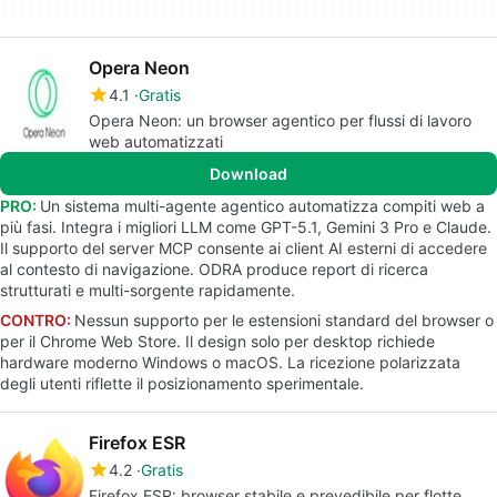
Opera Neon
4.1
Gratis
Opera Neon: un browser agentico per flussi di lavoro
web automatizzati
Download
PRO:
Un sistema multi-agente agentico automatizza compiti web a
più fasi. Integra i migliori LLM come GPT-5.1, Gemini 3 Pro e Claude.
Il supporto del server MCP consente ai client AI esterni di accedere
al contesto di navigazione. ODRA produce report di ricerca
strutturati e multi-sorgente rapidamente.
CONTRO:
Nessun supporto per le estensioni standard del browser o
per il Chrome Web Store. Il design solo per desktop richiede
hardware moderno Windows o macOS. La ricezione polarizzata
degli utenti riflette il posizionamento sperimentale.
Firefox ESR
4.2
Gratis
Firefox ESR: browser stabile e prevedibile per flotte