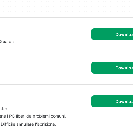
Downlo
b Search
Downlo
Downlo
nter
ne i PC liberi da problemi comuni.
fficile annullare l'iscrizione.