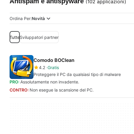
Antispam e antispyware
(102 applicazioni)
Ordina Per:
Novità
Tutte
Sviluppatori partner
Comodo BOClean
4.2
Gratis
Proteggere il PC da qualsiasi tipo di malware
PRO:
Assolutamente non invadente.
CONTRO:
Non esegue la scansione del PC.