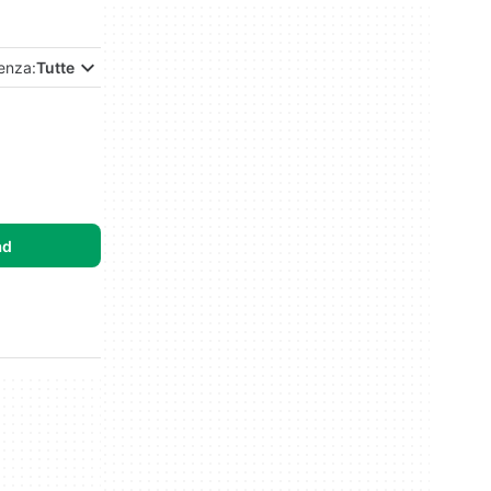
enza:
Tutte
ad