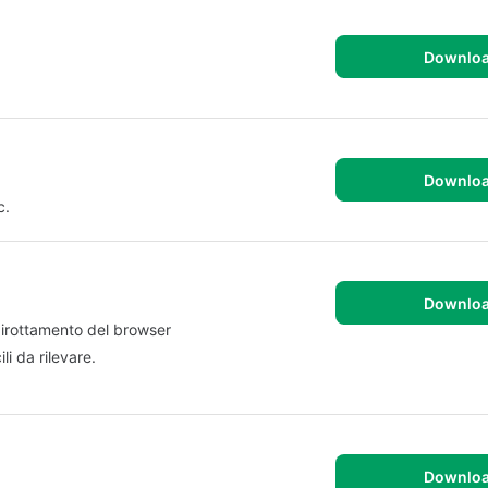
Downlo
Downlo
c.
Downlo
 dirottamento del browser
li da rilevare.
Downlo