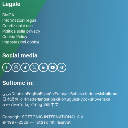
Legale
DMCA
Informazioni legali
Condizioni d’uso
Politica sulla privacy
Cookie Policy
Impostazioni cookie
Social media
Softonic in:
عربي
Deutsch
English
Español
Français
Bahasa Indonesia
Italiano
日本語
한국어
Nederlands
Polski
Português
Русский
Svenska
ภาษาไทย
Türkçe
Tiếng Việt
中文
Copyright SOFTONIC INTERNATIONAL S.A.
© 1997–2026 — Tutti i diritti riservati