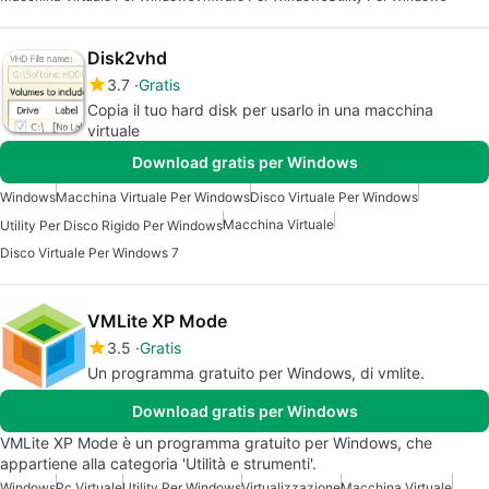
Disk2vhd
3.7
Gratis
Copia il tuo hard disk per usarlo in una macchina
virtuale
Download gratis per Windows
Windows
Macchina Virtuale Per Windows
Disco Virtuale Per Windows
Macchina Virtuale
Utility Per Disco Rigido Per Windows
Disco Virtuale Per Windows 7
VMLite XP Mode
3.5
Gratis
Un programma gratuito per Windows, di vmlite.
Download gratis per Windows
VMLite XP Mode è un programma gratuito per Windows, che
appartiene alla categoria 'Utilità e strumenti'.
Windows
Pc Virtuale
Utility Per Windows
Virtualizzazione
Macchina Virtuale