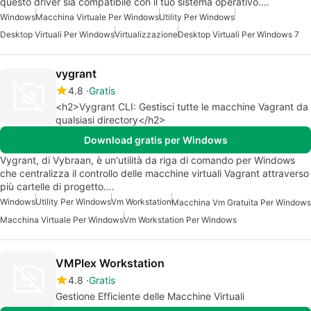
questo driver sia compatibile con il tuo sistema operativo.…
Windows
Macchina Virtuale Per Windows
Utility Per Windows
Desktop Virtuali Per Windows
Virtualizzazione
Desktop Virtuali Per Windows 7
vygrant
4.8
Gratis
<h2>Vygrant CLI: Gestisci tutte le macchine Vagrant da
qualsiasi directory</h2>
Download gratis per Windows
Vygrant, di Vybraan, è un'utilità da riga di comando per Windows
che centralizza il controllo delle macchine virtuali Vagrant attraverso
più cartelle di progetto.…
Windows
Utility Per Windows
Vm Workstation
Macchina Vm Gratuita Per Windows
Macchina Virtuale Per Windows
Vm Workstation Per Windows
VMPlex Workstation
4.8
Gratis
Gestione Efficiente delle Macchine Virtuali