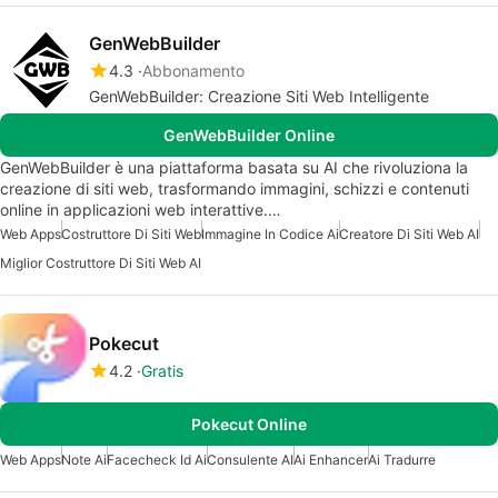
GenWebBuilder
4.3
Abbonamento
GenWebBuilder: Creazione Siti Web Intelligente
GenWebBuilder Online
GenWebBuilder è una piattaforma basata su AI che rivoluziona la
creazione di siti web, trasformando immagini, schizzi e contenuti
online in applicazioni web interattive.…
Web Apps
Costruttore Di Siti Web
Immagine In Codice Ai
Creatore Di Siti Web AI
Miglior Costruttore Di Siti Web AI
Pokecut
4.2
Gratis
Pokecut Online
Web Apps
Note Ai
Facecheck Id Ai
Consulente AI
Ai Enhancer
Ai Tradurre