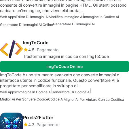
consente di convertire immagini in pagine HTML. Gli utenti possono
caricare un'immagine, che viene elaborata…
Web Apps
Editor Di Immagini Ai
Modifica Immagine AI
Immagine In Codice Ai
Generatore Di Immagini Ai
Generatore Di Immagini AI Online
ImgToCode
4.5
Pagamento
Trasforma immagini in codice con ImgToCode
ImgToCode Online
ImgToCode è uno strumento avanzato che converte immagini di
interfacce utente in codice funzionale. Questo convertitore AI è
progettato per semplificare lo sviluppo di…
Web Apps
Immagine In Codice Ai
Generatore Di Codice Ai
Miglior Ai Per Scrivere Codice
Codice Ai
Miglior Ai Per Aiutare Con La Codifica
Pixels2Flutter
4.2
Pagamento