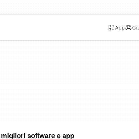
App
Gi
migliori software e app