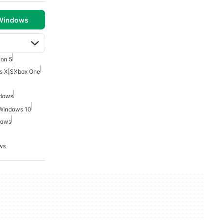
 Windows
ion 5
s X|S
Xbox One
ndows
 Windows 10
dows
ows