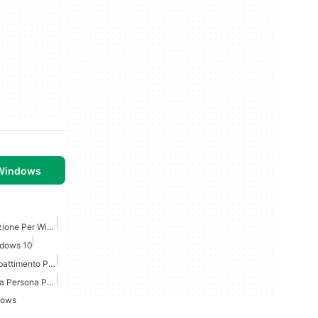
 Windows
Giochi Di Sparatutto D Azione Per Windows 10
ndows 10
Giochi Di Azione Di Combattimento Per Windows
Giochi Sparatutto In Prima Persona Per Windows 10
dows