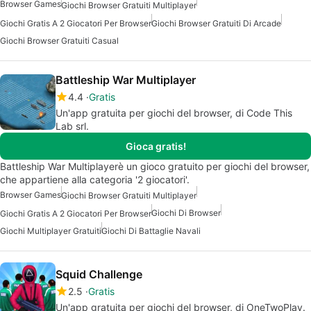
Browser Games
Giochi Browser Gratuiti Multiplayer
Giochi Gratis A 2 Giocatori Per Browser
Giochi Browser Gratuiti Di Arcade
Giochi Browser Gratuiti Casual
Battleship War Multiplayer
4.4
Gratis
Un'app gratuita per giochi del browser, di Code This
Lab srl.
Gioca gratis!
Battleship War Multiplayerè un gioco gratuito per giochi del browser,
che appartiene alla categoria '2 giocatori'.
Browser Games
Giochi Browser Gratuiti Multiplayer
Giochi Di Browser
Giochi Gratis A 2 Giocatori Per Browser
Giochi Multiplayer Gratuiti
Giochi Di Battaglie Navali
Squid Challenge
2.5
Gratis
Un'app gratuita per giochi del browser, di OneTwoPlay.