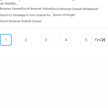
un mondo…
Browser Games
Giochi Browser Online
Giochi Browser Gratuiti Multiplayer
Giochi Vichinghi
Giochi Di Strategia A Turni Gratuiti Per Browser
Giochi Browser Gratuiti Casual
1
2
3
4
5
Fine