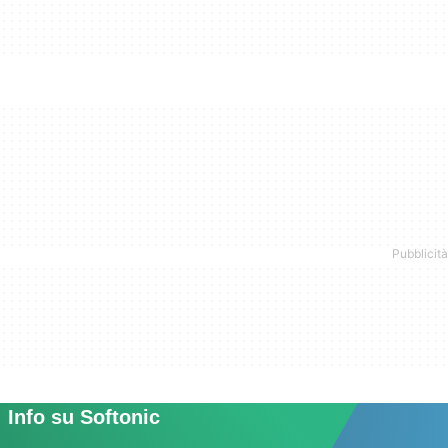
Info su Softonic