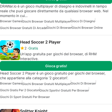
DRAWar.io è un gioco multiplayer di disegno e indovinelli in tempo
reale che puoi giocare direttamente da qualsiasi browser web. Nel
momento in cui…
Browser Games
Gioco Di Disegno
Giochi Browser Gratuiti Multiplayer
Giochi Di Browser
Giochi Browser Online
Giochi Browser Gratuiti Di Arcade
Head Soccer 2 Player
2
Gratis
Un'app gratuita per giochi del browser, di RHM
Interactive.
Gioca gratis!
Head Soccer 2 Player è un gioco gratuito per giochi del browser,
che appartiene alla categoria '2 giocatori'.
Browser Games
Giochi Di Browser
Giochi Browser Gratuiti Multiplayer
Giochi Gratis Per 2 Giocatori
Giochi Sportivi Gratuiti Per Browser
Giochi Di Sport Gratuiti Per Browser
Splitter Knight