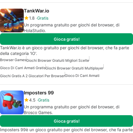
TankWar.io
1.8
Gratis
Un programma gratuito per giochi del browser, di
HolaStudio.
Gioca gratis!
TankWar.io è un gioco gratuito per giochi del browser, che fa parte
della categoria 'IO'.
Browser Games
Giochi Browser Gratuiti Migliori Scelte
Gioco Di Carri Armati Gratis
Giochi Browser Gratuiti Multiplayer
Gioco Di Carri Armati
Giochi Gratis A 2 Giocatori Per Browser
Imposters 99
4.5
Gratis
Un programma gratuito per giochi del browser, di
Brosco Games.
Gioca gratis!
Imposters 99è un gioco gratuito per giochi del browser, che fa parte