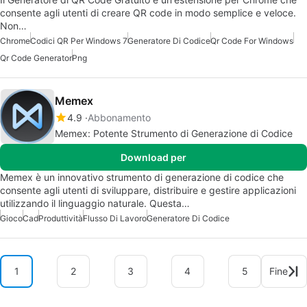
consente agli utenti di creare QR code in modo semplice e veloce.
Non…
Chrome
Codici QR Per Windows 7
Generatore Di Codice
Qr Code For Windows
Qr Code Generator
Png
Memex
4.9
Abbonamento
Memex: Potente Strumento di Generazione di Codice
Download per
Memex è un innovativo strumento di generazione di codice che
consente agli utenti di sviluppare, distribuire e gestire applicazioni
utilizzando il linguaggio naturale. Questa…
Gioco
Cad
Produttività
Flusso Di Lavoro
Generatore Di Codice
1
2
3
4
5
Fine