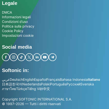
Legale
DMCA
Informazioni legali
Condizioni d’uso
Politica sulla privacy
Cookie Policy
Impostazioni cookie
Social media
Softonic in:
عربي
Deutsch
English
Español
Français
Bahasa Indonesia
Italiano
日本語
한국어
Nederlands
Polski
Português
Русский
Svenska
ภาษาไทย
Türkçe
Tiếng Việt
中文
Copyright SOFTONIC INTERNATIONAL S.A.
© 1997–2026 — Tutti i diritti riservati