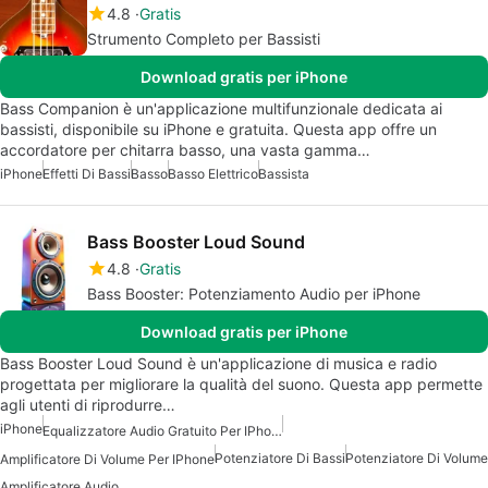
4.8
Gratis
Strumento Completo per Bassisti
Download gratis per iPhone
Bass Companion è un'applicazione multifunzionale dedicata ai
bassisti, disponibile su iPhone e gratuita. Questa app offre un
accordatore per chitarra basso, una vasta gamma…
iPhone
Effetti Di Bassi
Basso
Basso Elettrico
Bassista
Bass Booster Loud Sound
4.8
Gratis
Bass Booster: Potenziamento Audio per iPhone
Download gratis per iPhone
Bass Booster Loud Sound è un'applicazione di musica e radio
progettata per migliorare la qualità del suono. Questa app permette
agli utenti di riprodurre…
iPhone
Equalizzatore Audio Gratuito Per IPhone
Potenziatore Di Bassi
Potenziatore Di Volume
Amplificatore Di Volume Per IPhone
Amplificatore Audio