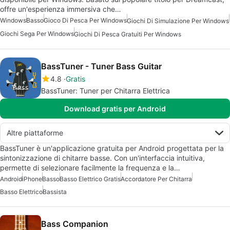
offre un'esperienza immersiva che…
Windows
Basso
Gioco Di Pesca Per Windows
Giochi Di Simulazione Per Windows
Giochi Sega Per Windows
Giochi Di Pesca Gratuiti Per Windows
BassTuner - Tuner Bass Guitar
4.8
Gratis
BassTuner: Tuner per Chitarra Elettrica
Download gratis per Android
Altre piattaforme
BassTuner è un'applicazione gratuita per Android progettata per la
sintonizzazione di chitarre basse. Con un'interfaccia intuitiva,
permette di selezionare facilmente la frequenza e la…
Android
iPhone
Basso
Basso Elettrico Gratis
Accordatore Per Chitarra
Basso Elettrico
Bassista
Bass Companion