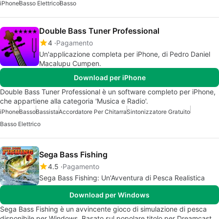
iPhone
Basso Elettrico
Basso
Double Bass Tuner Professional
4
Pagamento
Un'applicazione completa per iPhone, di Pedro Daniel
Macalupu Cumpen.
Download per iPhone
Double Bass Tuner Professional è un software completo per iPhone,
che appartiene alla categoria 'Musica e Radio'.
iPhone
Basso
Bassista
Accordatore Per Chitarra
Sintonizzatore Gratuito
Basso Elettrico
Sega Bass Fishing
4.5
Pagamento
Sega Bass Fishing: Un'Avventura di Pesca Realistica
Download per Windows
Sega Bass Fishing è un avvincente gioco di simulazione di pesca
disponibile per Windows. Basato sul popolare titolo per Dreamcast,