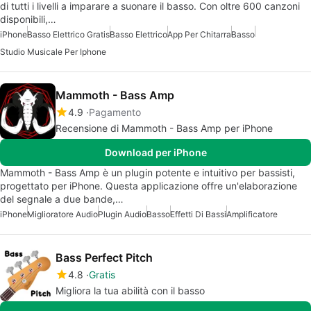
di tutti i livelli a imparare a suonare il basso. Con oltre 600 canzoni
disponibili,…
iPhone
Basso Elettrico Gratis
Basso Elettrico
App Per Chitarra
Basso
Studio Musicale Per Iphone
Mammoth - Bass Amp
4.9
Pagamento
Recensione di Mammoth - Bass Amp per iPhone
Download per iPhone
Mammoth - Bass Amp è un plugin potente e intuitivo per bassisti,
progettato per iPhone. Questa applicazione offre un'elaborazione
del segnale a due bande,…
iPhone
Miglioratore Audio
Plugin Audio
Basso
Effetti Di Bassi
Amplificatore
Bass Perfect Pitch
4.8
Gratis
Migliora la tua abilità con il basso