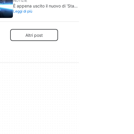
NOTIZIE
È appena uscito il nuovo di ‘Star
Leggi di più
Wars’ ed è, finalmente, una
boccata d’aria fresca per il
franchise
Altri post