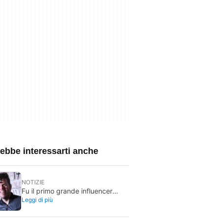
ebbe interessarti anche
NOTIZIE
Fu il primo grande influencer
Leggi di più
della storia. Ora l’hanno appena
portato in ospedale dopo essersi
fatto male durante uno streaming