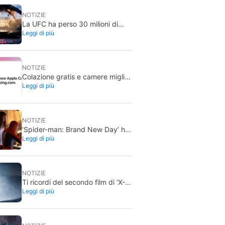
in diretta
NOTIZIE
La UFC ha perso 30 milioni di
Leggi di più
dollari con l’evento alla Casa
Bianca
NOTIZIE
Colazione gratis e camere migliori
Leggi di più
allo stesso prezzo: il trucco di
Booking se usi questo servizio di
Apple
NOTIZIE
‘Spider-man: Brand New Day’ ha
Leggi di più
già infranto la prima barriera
storica al botteghino. Non sarà
l’ultima
NOTIZIE
Ti ricordi del secondo film di ‘X-
Leggi di più
Files’? Ora, 18 anni dopo, il suo
regista gli ha finalmente reso
giustizia