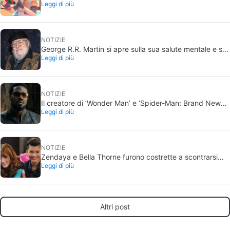
Leggi di più
che non vorrebbe mai: riprendere gente senza il loro
consenso in bagno
NOTIZIE
George R.R. Martin si apre sulla sua salute mentale e su
Leggi di più
come lo colpiscono le mancanze di rispetto per non
pubblicare Venti d’inverno
NOTIZIE
Il creatore di ‘Wonder Man’ e ‘Spider-Man: Brand New
Leggi di più
Day’ non capisce perché la serie sia stata cancellata
all’improvviso spezzandogli il cuore
NOTIZIE
Zendaya e Bella Thorne furono costrette a scontrarsi
Leggi di più
quando erano attrici bambine alla Disney. «La cosa si è
messa male»
Altri post