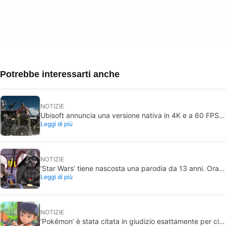
Potrebbe interessarti anche
NOTIZIE
Ubisoft annuncia una versione nativa in 4K e a 60 FPS
Leggi di più
di Ghost Recon Wildlands con un’uscita imminente
NOTIZIE
‘Star Wars’ tiene nascosta una parodia da 13 anni. Ora
Leggi di più
finalmente la porterà alla luce… ma solo per pochi
NOTIZIE
‘Pokémon’ è stata citata in giudizio esattamente per ciò