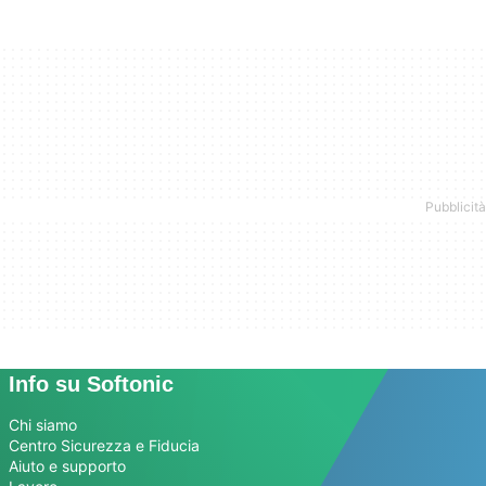
Info su Softonic
Chi siamo
Centro Sicurezza e Fiducia
Aiuto e supporto