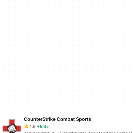
CounterStrike Combat Sports
4.9
Gratis