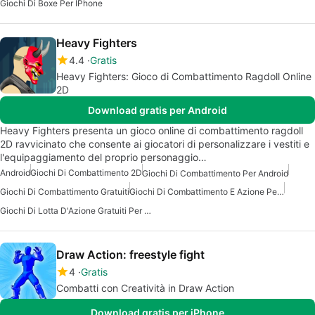
Giochi Di Boxe Per IPhone
Heavy Fighters
4.4
Gratis
Heavy Fighters: Gioco di Combattimento Ragdoll Online
2D
Download gratis per Android
Heavy Fighters presenta un gioco online di combattimento ragdoll
2D ravvicinato che consente ai giocatori di personalizzare i vestiti e
l'equipaggiamento del proprio personaggio…
Android
Giochi Di Combattimento 2D
Giochi Di Combattimento Per Android
Giochi Di Combattimento Gratuiti
Giochi Di Combattimento E Azione Per Android
Giochi Di Lotta D'Azione Gratuiti Per Android
Draw Action: freestyle fight
4
Gratis
Combatti con Creatività in Draw Action
Download gratis per iPhone