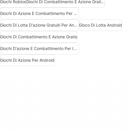
Giochi Roblox
Giochi Di Combattimento E Azione Gratis Per Android
Giochi Di Azione E Combattimento Per Android
Giochi Di Lotta D'azione Gratuiti Per Android
Gioco Di Lotta Android
Giochi Di Combattimento E Azione Gratis
Giochi D'azione E Combattimento Per Iphone
Giochi Di Azione Per Android