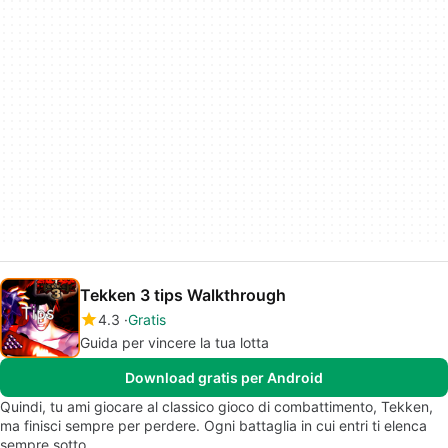
Tekken 3 tips Walkthrough
4.3
Gratis
Guida per vincere la tua lotta
Download gratis per Android
Quindi, tu ami giocare al classico gioco di combattimento, Tekken,
ma finisci sempre per perdere. Ogni battaglia in cui entri ti elenca
sempre sotto…