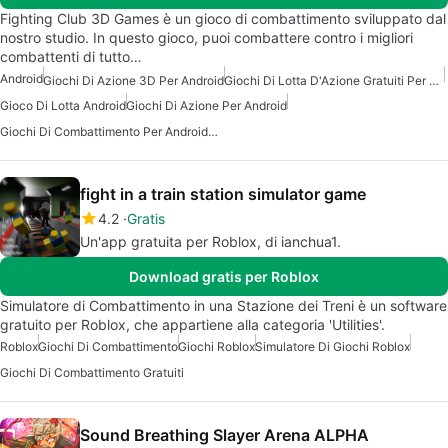
Fighting Club 3D Games è un gioco di combattimento sviluppato dal
nostro studio. In questo gioco, puoi combattere contro i migliori
combattenti di tutto…
Android
Giochi Di Azione 3D Per Android
Giochi Di Lotta D'Azione Gratuiti Per Android
Gioco Di Lotta Android
Giochi Di Azione Per Android
Giochi Di Combattimento Per Android Gratuiti
fight in a train station simulator game
4.2
Gratis
Un'app gratuita per Roblox, di ianchua1.
Download gratis per Roblox
Simulatore di Combattimento in una Stazione dei Treni è un software
gratuito per Roblox, che appartiene alla categoria 'Utilities'.
Roblox
Giochi Di Combattimento
Giochi Roblox
Simulatore Di Giochi Roblox
Giochi Di Combattimento Gratuiti
Sound Breathing Slayer Arena ALPHA