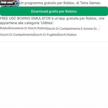
Un programma gratuito per Roblox, di Tetra Games.
Download gratis per Roblox
FREE UGC BOXING SIMULATOR è un'app gratuita per Roblox, che
appartiene alla categoria 'Utilities'.
Roblox
Simulatore Di Giochi Roblox
Giochi Di Combattimento E Azione Gratis
Giochi Di Combattimento
Giochi Di Pugilato
Giochi Roblox