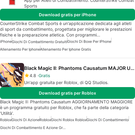
App per Atleti di Combattimento: CounterStrike Combat
Sports
Download gratis per iPhone
CounterStrike Combat Sports è un'applicazione dedicata agli atleti
di sport da combattimento, progettata per migliorare le prestazioni
fisiche e la preparazione atletica. Con programmi…
iPhone
Giochi Di Boxe Per IPhone
Giochi Di Combattimento Gratuiti
Allenamento Per Iphone
Allenamento Per Iphone Gratis
Black Magic II: Phantoms Causatum MAJOR UPDATE
4.8
Gratis
Un'app gratuita per Roblox, di QQ Studios.
Download gratis per Roblox
Black Magic II: Phantoms Causatum AGGIORNAMENTO MAGGIORE
è un programma gratuito per Roblox, che fa parte della categoria
'Utilità'.
Roblox
Giochi Di Azione
Roblox
Giochi Roblox Roblox
Giochi Di Combattimento
Giochi Di Combattimento E Azione Gratis