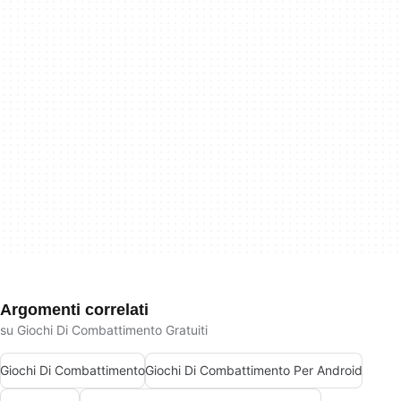
Argomenti correlati
su Giochi Di Combattimento Gratuiti
Giochi Di Combattimento
Giochi Di Combattimento Per Android