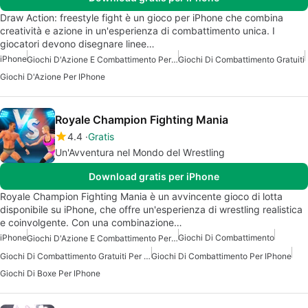
Draw Action: freestyle fight è un gioco per iPhone che combina
creatività e azione in un'esperienza di combattimento unica. I
giocatori devono disegnare linee…
iPhone
Giochi D'Azione E Combattimento Per IPhone
Giochi Di Combattimento Gratuiti
Giochi D'Azione Per IPhone
Royale Champion Fighting Mania
4.4
Gratis
Un'Avventura nel Mondo del Wrestling
Download gratis per iPhone
Royale Champion Fighting Mania è un avvincente gioco di lotta
disponibile su iPhone, che offre un'esperienza di wrestling realistica
e coinvolgente. Con una combinazione…
iPhone
Giochi Di Combattimento
Giochi D'Azione E Combattimento Per IPhone
Giochi Di Combattimento Gratuiti Per Iphone
Giochi Di Combattimento Per IPhone
Giochi Di Boxe Per IPhone