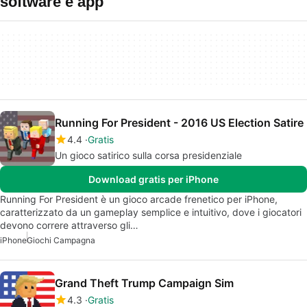
software e app
Running For President - 2016 US Election Satire
4.4
Gratis
Un gioco satirico sulla corsa presidenziale
Download gratis per iPhone
Running For President è un gioco arcade frenetico per iPhone,
caratterizzato da un gameplay semplice e intuitivo, dove i giocatori
devono correre attraverso gli…
iPhone
Giochi Campagna
Grand Theft Trump Campaign Sim
4.3
Gratis