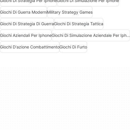
Giochi Di Strategia Per Iphone
Giochi Di Simulazione Per Iphone
Giochi Di Guerra Moderni
Military Strategy Games
Giochi Di Strategia Di Guerra
Giochi Di Strategia Tattica
Giochi Aziendali Per Iphone
Giochi Di Simulazione Aziendale Per Iphone
Giochi D'azione Combattimento
Giochi Di Furto