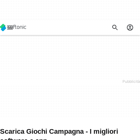
Scarica Giochi Campagna - I migliori