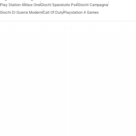
Play Station 4
Xbox One
Giochi Sparatutto Ps4
Giochi Campagna
Giochi Di Guerra Moderni
Call Of Duty
Playstation 4 Games