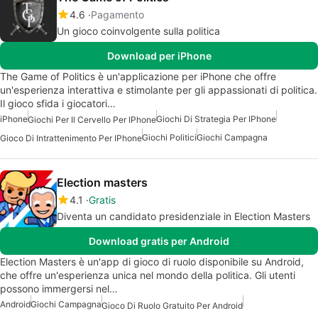
4.6
Pagamento
Un gioco coinvolgente sulla politica
Download per iPhone
The Game of Politics è un'applicazione per iPhone che offre
un'esperienza interattiva e stimolante per gli appassionati di politica.
Il gioco sfida i giocatori…
iPhone
Giochi Di Strategia Per IPhone
Giochi Per Il Cervello Per IPhone
Giochi Politici
Giochi Campagna
Gioco Di Intrattenimento Per IPhone
Election masters
4.1
Gratis
Diventa un candidato presidenziale in Election Masters
Download gratis per Android
Election Masters è un'app di gioco di ruolo disponibile su Android,
che offre un'esperienza unica nel mondo della politica. Gli utenti
possono immergersi nel…
Android
Giochi Campagna
Gioco Di Ruolo Gratuito Per Android