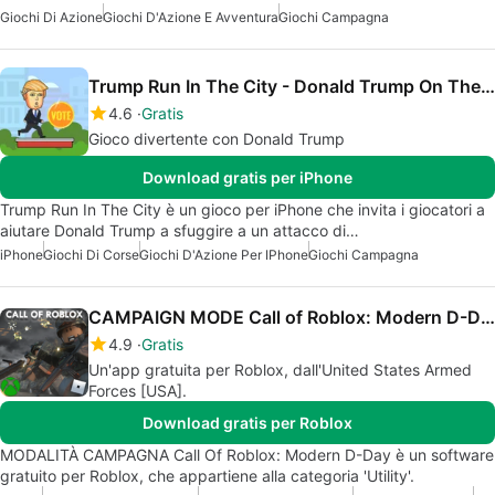
Giochi Di Azione
Giochi D'Azione E Avventura
Giochi Campagna
Trump Run In The City - Donald Trump On The Run Games
4.6
Gratis
Gioco divertente con Donald Trump
Download gratis per iPhone
Trump Run In The City è un gioco per iPhone che invita i giocatori a
aiutare Donald Trump a sfuggire a un attacco di…
iPhone
Giochi Di Corse
Giochi D'Azione Per IPhone
Giochi Campagna
CAMPAIGN MODE Call of Roblox: Modern D-Day
4.9
Gratis
Un'app gratuita per Roblox, dall'United States Armed
Forces [USA].
Download gratis per Roblox
MODALITÀ CAMPAGNA Call Of Roblox: Modern D-Day è un software
gratuito per Roblox, che appartiene alla categoria 'Utility'.