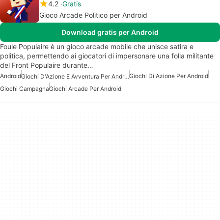
4.2
Gratis
Gioco Arcade Politico per Android
Download gratis per Android
Foule Populaire è un gioco arcade mobile che unisce satira e
politica, permettendo ai giocatori di impersonare una folla militante
del Front Populaire durante…
Android
Giochi Di Azione Per Android
Giochi D'Azione E Avventura Per Android
Giochi Campagna
Giochi Arcade Per Android