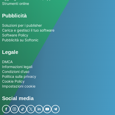
Strumenti online
Pubblicità
Soluzioni per i publisher
Carica e gestisci il tuo software
Software Policy
Pubblicità su Softonic
Legale
DMCA
Informazioni legali
Condizioni d’uso
Politica sulla privacy
Cookie Policy
Impostazioni cookie
Social media