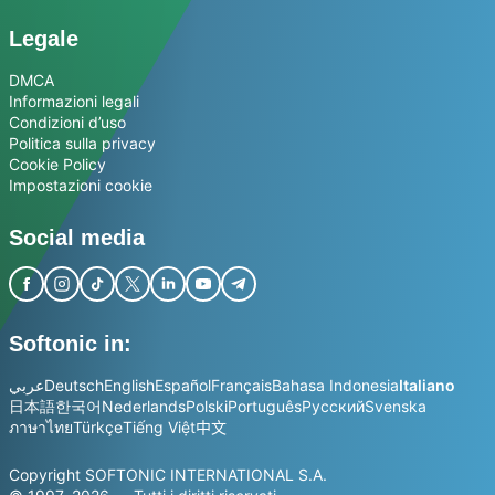
Legale
DMCA
Informazioni legali
Condizioni d’uso
Politica sulla privacy
Cookie Policy
Impostazioni cookie
Social media
Softonic in:
عربي
Deutsch
English
Español
Français
Bahasa Indonesia
Italiano
日本語
한국어
Nederlands
Polski
Português
Русский
Svenska
ภาษาไทย
Türkçe
Tiếng Việt
中文
Copyright SOFTONIC INTERNATIONAL S.A.