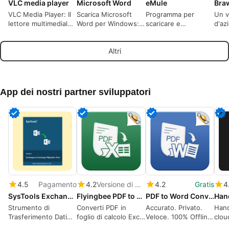
VLC media player
Microsoft Word
eMule
Braw
VLC Media Player: Il
Scarica Microsoft
Programma per
Un v
lettore multimediale
Word per Windows: Il
scaricare e
d'az
multiformato
leggendario
condividere file di
nel 
definitivo.
elaboratore di testi è
ogni genere
tuoi
Altri
pronto per l'azione
App dei nostri partner sviluppatori
4.5
Pagamento
4.2
Versione di prova
4.2
Gratis
4
SysTools Exchange to Exchange Migration Tool
Flyingbee PDF to Excel Converter
PDF to Word Converter
Han
Strumento di
Converti PDF in
Accurato. Privato.
Hand
Trasferimento Dati
foglio di calcolo Excel
Veloce. 100% Offline.
clou
per Server
(.xlsx .csv), 100%
OCR
di i