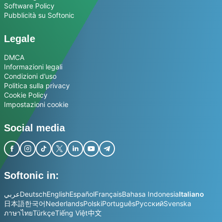
Software Policy
Pubblicità su Softonic
Legale
DMCA
Informazioni legali
Condizioni d’uso
Politica sulla privacy
Cookie Policy
Impostazioni cookie
Social media
Softonic in:
عربي
Deutsch
English
Español
Français
Bahasa Indonesia
Italiano
日本語
한국어
Nederlands
Polski
Português
Русский
Svenska
ภาษาไทย
Türkçe
Tiếng Việt
中文