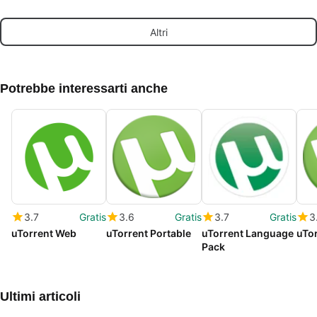
modo innovativo
Intuitivo
semp
Altri
Potrebbe interessarti anche
3.7
Gratis
3.6
Gratis
3.7
Gratis
3
uTorrent Web
uTorrent Portable
uTorrent Language
uTor
Pack
Ultimi articoli