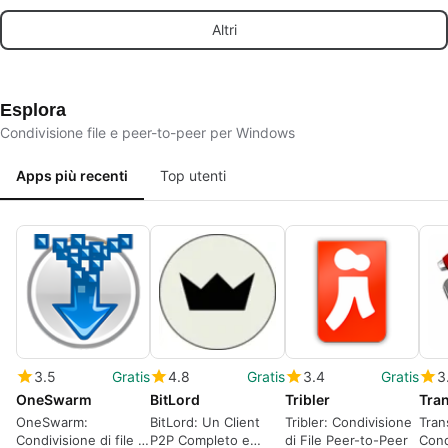
Exchange: Dare
Offline, recupero dati
cent
Altri
Priorità agli Utenti,
sicuro per la privacy
Filtrare gli Elementi e
Monitorare i
Progressi in Tempo
Reale
Esplora
Condivisione file e peer-to-peer per Windows
Apps più recenti
Top utenti
3.5
Gratis
4.8
Gratis
3.4
Gratis
3
OneSwarm
BitLord
Tribler
Tra
OneSwarm:
BitLord: Un Client
Tribler: Condivisione
Tran
Condivisione di file in
P2P Completo e
di File Peer-to-Peer
Cond