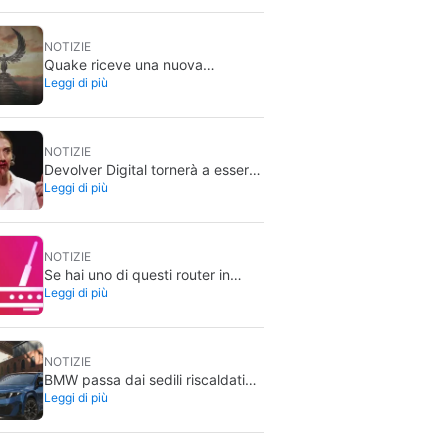
NOTIZIE
Quake riceve una nuova
Leggi di più
espansione per il suo 30º
anniversario
NOTIZIE
Devolver Digital tornerà a essere
Leggi di più
una società privata perché
creare valore per gli investitori li
ammazzerà
NOTIZIE
Se hai uno di questi router in
Leggi di più
casa, la cosa migliore è
scollegarlo immediatamente
NOTIZIE
BMW passa dai sedili riscaldati
Leggi di più
alla pubblicità sui suoi schermi:
che cosa sta succedendo con
Spider-Man?