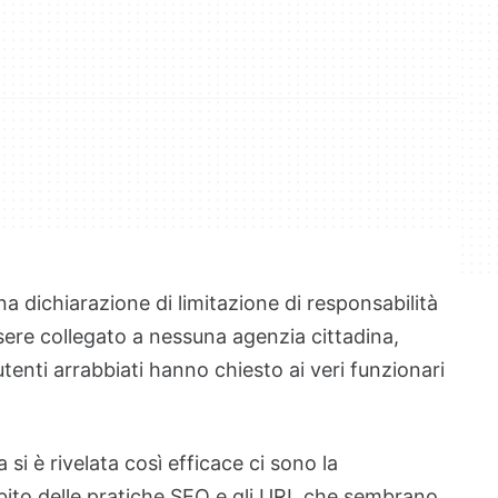
a dichiarazione di limitazione di responsabilità
ssere collegato a nessuna agenzia cittadina,
tenti arrabbiati hanno chiesto ai veri funzionari
a si è rivelata così efficace ci sono la
ito delle pratiche SEO e gli URL che sembrano