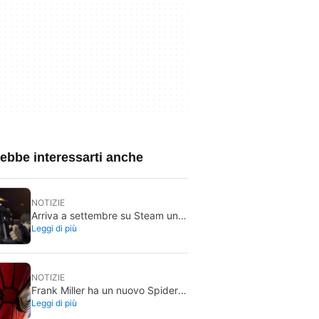
ebbe interessarti anche
NOTIZIE
Arriva a settembre su Steam un
Leggi di più
videogioco classico che finora
potevi comprare solo in DVD
NOTIZIE
Frank Miller ha un nuovo Spider-
Leggi di più
Man preferito ed è quello di
Brand New Day