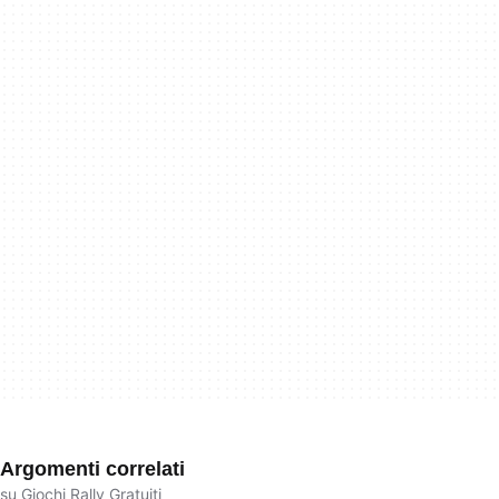
Argomenti correlati
su Giochi Rally Gratuiti