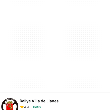
Rallye Villa de Llanes
4.4
Gratis