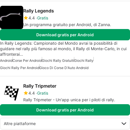
Rally Legends
4.4
Gratis
Un programma gratuito per Android, di Zanna.
Download gratis per Android
In Rally Legends: Campionato del Mondo avrai la possibilità di
guidare nel rally più famoso al mondo, il Rally di Monte-Carlo, in cui
affronterai…
Android
Corse Per Android
Giochi Rally Gratuiti
Giochi Rally
Giochi Rally Per Android
Gioco Di Corse D'Auto Android
Rally Tripmeter
4.4
Gratis
Rally Tripmeter - Un'app unica per i piloti di rally.
Download gratis per Android
Altre piattaforme