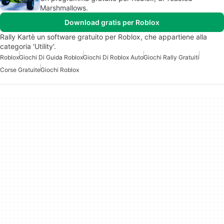
Marshmallows.
Download gratis per Roblox
Rally Kartè un software gratuito per Roblox, che appartiene alla
categoria 'Utility'.
Roblox
Giochi Di Guida Roblox
Giochi Di Roblox Auto
Giochi Rally Gratuiti
Corse Gratuite
Giochi Roblox