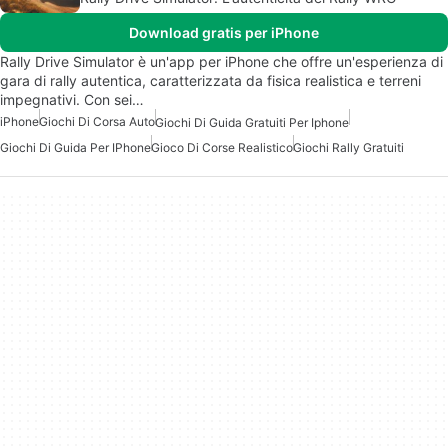
Download gratis per iPhone
Rally Drive Simulator è un'app per iPhone che offre un'esperienza di
gara di rally autentica, caratterizzata da fisica realistica e terreni
impegnativi. Con sei…
iPhone
Giochi Di Corsa Auto
Giochi Di Guida Gratuiti Per Iphone
Giochi Di Guida Per IPhone
Gioco Di Corse Realistico
Giochi Rally Gratuiti