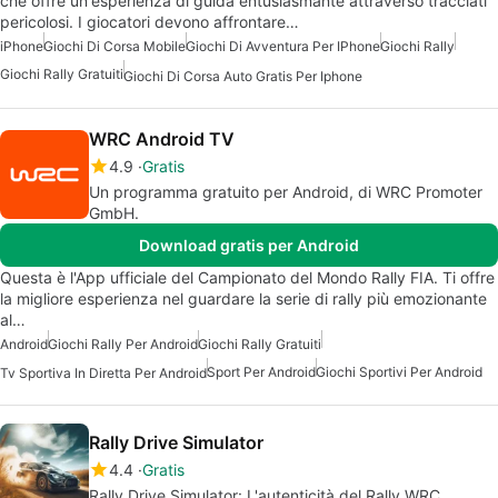
che offre un'esperienza di guida entusiasmante attraverso tracciati
pericolosi. I giocatori devono affrontare…
iPhone
Giochi Di Corsa Mobile
Giochi Di Avventura Per IPhone
Giochi Rally
Giochi Rally Gratuiti
Giochi Di Corsa Auto Gratis Per Iphone
WRC Android TV
4.9
Gratis
Un programma gratuito per Android, di WRC Promoter
GmbH.
Download gratis per Android
Questa è l'App ufficiale del Campionato del Mondo Rally FIA. Ti offre
la migliore esperienza nel guardare la serie di rally più emozionante
al…
Android
Giochi Rally Per Android
Giochi Rally Gratuiti
Sport Per Android
Giochi Sportivi Per Android
Tv Sportiva In Diretta Per Android
Rally Drive Simulator
4.4
Gratis
Rally Drive Simulator: L'autenticità del Rally WRC