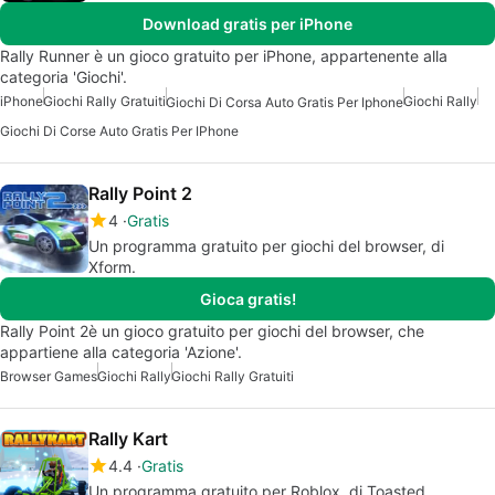
Download gratis per iPhone
Rally Runner è un gioco gratuito per iPhone, appartenente alla
categoria 'Giochi'.
iPhone
Giochi Rally Gratuiti
Giochi Rally
Giochi Di Corsa Auto Gratis Per Iphone
Giochi Di Corse Auto Gratis Per IPhone
Rally Point 2
4
Gratis
Un programma gratuito per giochi del browser, di
Xform.
Gioca gratis!
Rally Point 2è un gioco gratuito per giochi del browser, che
appartiene alla categoria 'Azione'.
Browser Games
Giochi Rally
Giochi Rally Gratuiti
Rally Kart
4.4
Gratis
Un programma gratuito per Roblox, di Toasted