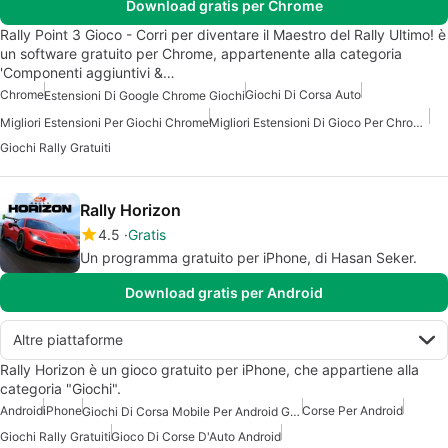
Download gratis per Chrome
Rally Point 3 Gioco - Corri per diventare il Maestro del Rally Ultimo! è
un software gratuito per Chrome, appartenente alla categoria
'Componenti aggiuntivi &…
Chrome
Giochi Di Corsa Auto
Estensioni Di Google Chrome Giochi
Migliori Estensioni Per Giochi Chrome
Migliori Estensioni Di Gioco Per Chrome
Giochi Rally Gratuiti
Rally Horizon
4.5
Gratis
Un programma gratuito per iPhone, di Hasan Seker.
Download gratis per Android
Altre piattaforme
Rally Horizon è un gioco gratuito per iPhone, che appartiene alla
categoria "Giochi".
Android
iPhone
Corse Per Android
Giochi Di Corsa Mobile Per Android Gratuiti
Giochi Rally Gratuiti
Gioco Di Corse D'Auto Android