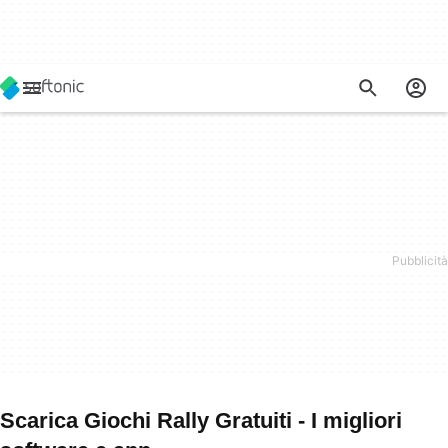
Scarica Giochi Rally Gratuiti - I migliori