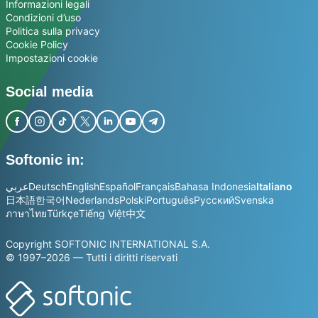
Informazioni legali
Condizioni d’uso
Politica sulla privacy
Cookie Policy
Impostazioni cookie
Social media
Softonic in:
عربي
Deutsch
English
Español
Français
Bahasa Indonesia
Italiano
日本語
한국어
Nederlands
Polski
Português
Русский
Svenska
ภาษาไทย
Türkçe
Tiếng Việt
中文
Copyright SOFTONIC INTERNATIONAL S.A.
© 1997–2026 — Tutti i diritti riservati