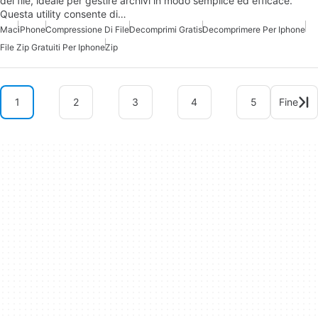
dei file, ideale per gestire archivi in modo semplice ed efficace.
Questa utility consente di…
Mac
iPhone
Compressione Di File
Decomprimi Gratis
Decomprimere Per Iphone
File Zip Gratuiti Per Iphone
Zip
1
2
3
4
5
Fine