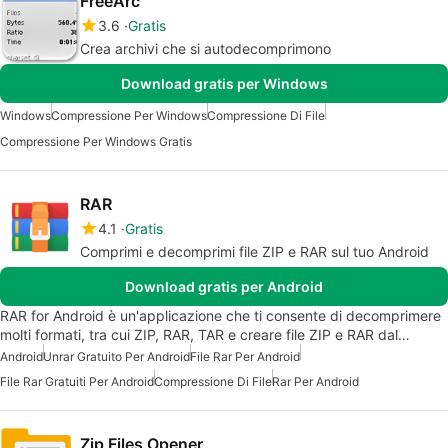
FreeArc
3.6
Gratis
Crea archivi che si autodecomprimono
Download gratis per Windows
Windows
Compressione Per Windows
Compressione Di File
Compressione Per Windows Gratis
RAR
4.1
Gratis
Comprimi e decomprimi file ZIP e RAR sul tuo Android
Download gratis per Android
RAR for Android è un'applicazione che ti consente di decomprimere
molti formati, tra cui ZIP, RAR, TAR e creare file ZIP e RAR dal…
Android
Unrar Gratuito Per Android
File Rar Per Android
File Rar Gratuiti Per Android
Compressione Di File
Rar Per Android
Zip Files Opener