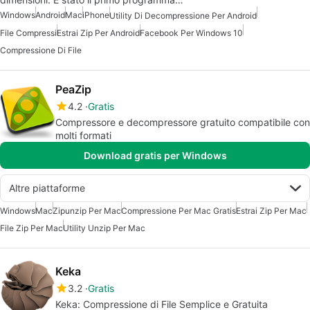
Windows
Android
Mac
iPhone
Utility Di Decompressione Per Android
File Compressi
Estrai Zip Per Android
Facebook Per Windows 10
Compressione Di File
PeaZip
4.2
Gratis
Compressore e decompressore gratuito compatibile con
molti formati
Download gratis per Windows
Altre piattaforme
Windows
Mac
Zipunzip Per Mac
Compressione Per Mac Gratis
Estrai Zip Per Mac
File Zip Per Mac
Utility Unzip Per Mac
Keka
3.2
Gratis
Keka: Compressione di File Semplice e Gratuita