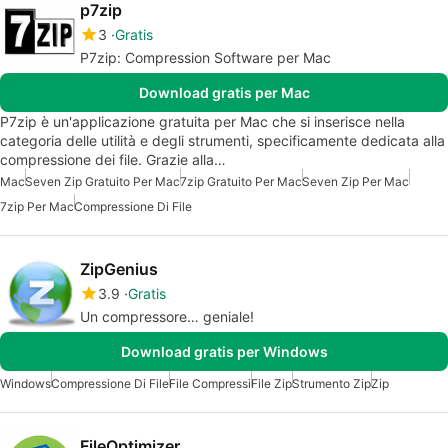
p7zip
3
Gratis
P7zip: Compression Software per Mac
Download gratis per Mac
P7zip è un'applicazione gratuita per Mac che si inserisce nella
categoria delle utilità e degli strumenti, specificamente dedicata alla
compressione dei file. Grazie alla…
Mac
Seven Zip Gratuito Per Mac
7zip Gratuito Per Mac
Seven Zip Per Mac
7zip Per Mac
Compressione Di File
ZipGenius
3.9
Gratis
Un compressore… geniale!
Download gratis per Windows
Windows
Compressione Di File
File Compressi
File Zip
Strumento Zip
Zip
FileOptimizer