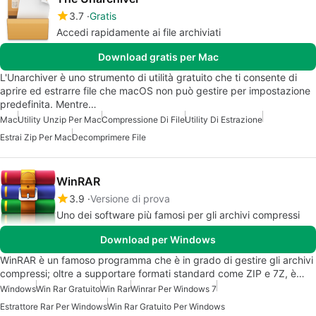
3.7
Gratis
Accedi rapidamente ai file archiviati
Download gratis per Mac
L'Unarchiver è uno strumento di utilità gratuito che ti consente di
aprire ed estrarre file che macOS non può gestire per impostazione
predefinita. Mentre…
Mac
Utility Unzip Per Mac
Compressione Di File
Utility Di Estrazione
Estrai Zip Per Mac
Decomprimere File
WinRAR
3.9
Versione di prova
Uno dei software più famosi per gli archivi compressi
Download per Windows
WinRAR è un famoso programma che è in grado di gestire gli archivi
compressi; oltre a supportare formati standard come ZIP e 7Z, è…
Windows
Win Rar Gratuito
Win Rar
Winrar Per Windows 7
Estrattore Rar Per Windows
Win Rar Gratuito Per Windows