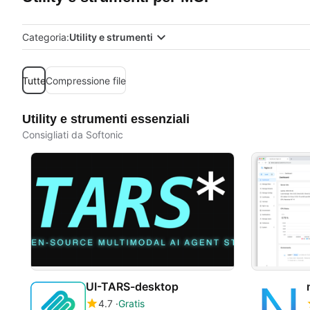
Categoria:
Utility e strumenti
Tutte
Compressione file
Utility e strumenti essenziali
Consigliati da Softonic
UI-TARS-desktop
4.7
Gratis