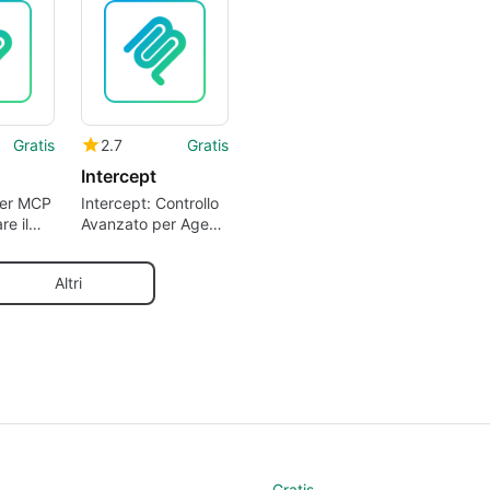
Gratis
2.7
Gratis
Intercept
ver MCP
Intercept: Controllo
re il
Avanzato per Agent
 codice
AI
 per
Altri
Gratis
–