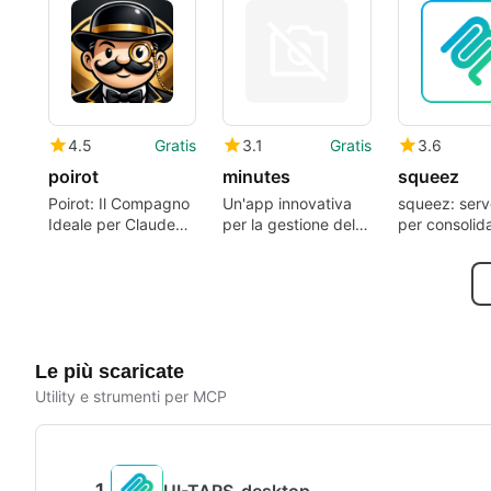
4.5
Gratis
3.1
Gratis
3.6
poirot
minutes
squeez
Poirot: Il Compagno
Un'app innovativa
squeez: ser
Ideale per Claude
per la gestione delle
per consolida
Code
conversazioni
contesto del
del progetto
LLM
Le più scaricate
Utility e strumenti per MCP
UI-TARS-desktop