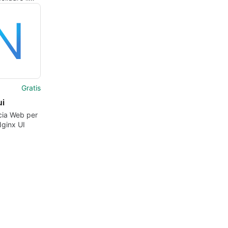
 del codice
etto per
Gratis
ui
cia Web per
Nginx UI