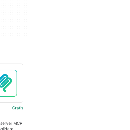
Gratis
z
 server MCP
olidare il