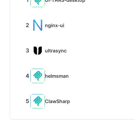
nginx-ui
ultrasync
helmsman
ClawSharp