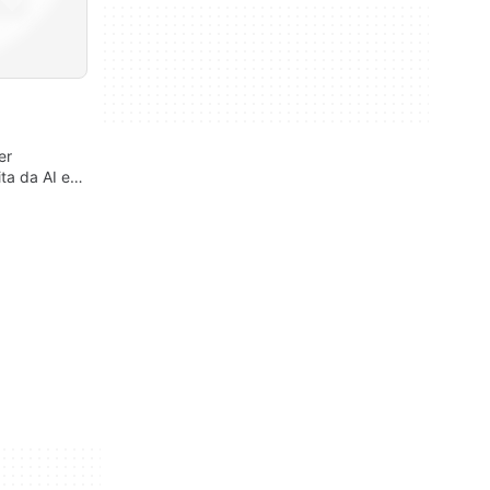
er
ita da AI e