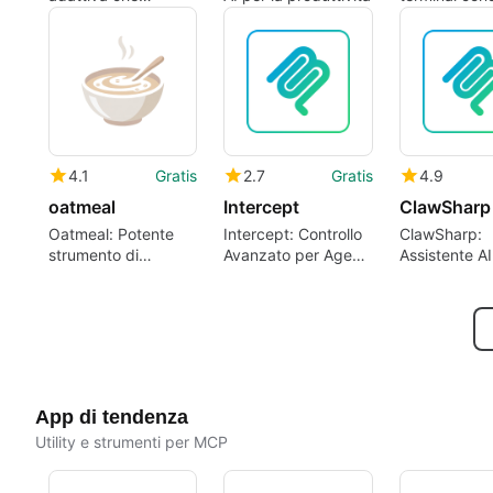
localizza i prompt
per lo svilup
per macchina e
assistito da A
modello
visibile
4.1
Gratis
2.7
Gratis
4.9
oatmeal
Intercept
ClawSharp
Oatmeal: Potente
Intercept: Controllo
ClawSharp:
strumento di
Avanzato per Agent
Assistente AI
automazione
AI
.NET
App di tendenza
Utility e strumenti per MCP