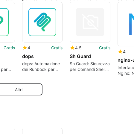
po
assistita da AI e
che collega agenti
contesto
I
modifica di più file
AI agli strumenti di
del prog
comando della
LLM
sicurezza
Gratis
4
Gratis
4.5
Gratis
4
dops
Sh Guard
nginx-
dops: Automazione
Sh Guard: Sicurezza
Interfac
 per
dei Runbook per
per Comandi Shell
Nginx: 
DevOps
AI
Altri