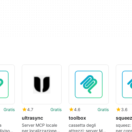
Gratis
4.7
Gratis
4.6
Gratis
3.6
ultrasync
toolbox
squee
a
Server MCP locale
cassetta degli
squeez:
iviso
per localizzazione
attrezzi: server MCP
per cons