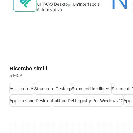
UI-TARS Desktop: Un'Interfaccia
AI Innovativa
Ricerche simili
a MCP
Assistente Ai
Strumento Desktop
Strumenti Intelligenti
Strumenti
Applicazione Desktop
Pulitore Del Registry Per Windows 10
App 