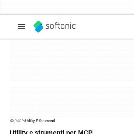
MCP
Utility E Strumenti
Utility e strumenti per MCP