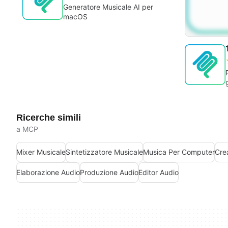
Generatore Musicale AI per
macOS
Ricerche simili
a MCP
Mixer Musicale
Sintetizzatore Musicale
Musica Per Computer
Cre
Elaborazione Audio
Produzione Audio
Editor Audio