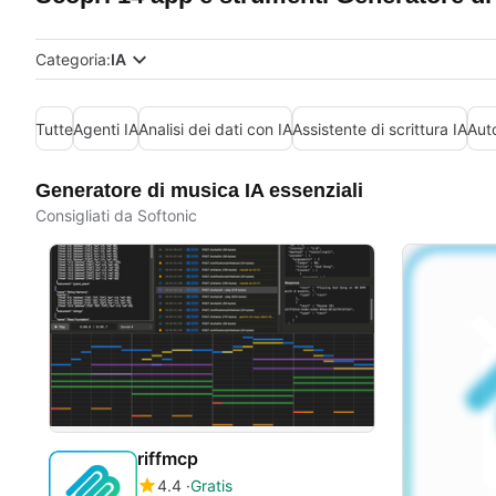
Categoria:
IA
Tutte
Agenti IA
Analisi dei dati con IA
Assistente di scrittura IA
Aut
Generatore di musica IA essenziali
Consigliati da Softonic
riffmcp
4.4
Gratis