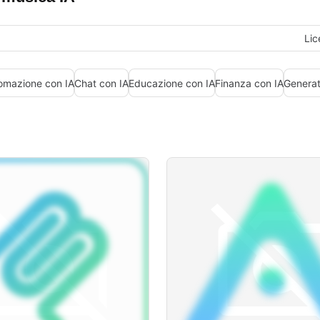
Lic
omazione con IA
Chat con IA
Educazione con IA
Finanza con IA
Generat