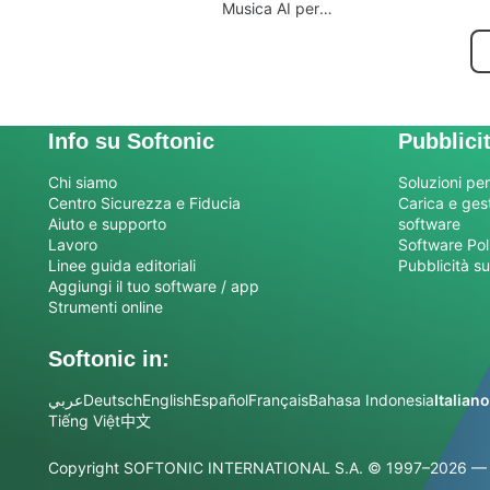
Innovativo
Musica AI per
Rekordbox
Info su Softonic
Pubblici
Chi siamo
Soluzioni per
Centro Sicurezza e Fiducia
Carica e gesti
Aiuto e supporto
software
Lavoro
Software Pol
Linee guida editoriali
Pubblicità su
Aggiungi il tuo software / app
Strumenti online
Softonic in:
عربي
Deutsch
English
Español
Français
Bahasa Indonesia
Italiano
Tiếng Việt
中文
Copyright SOFTONIC INTERNATIONAL S.A.
© 1997–2026 — Tutt