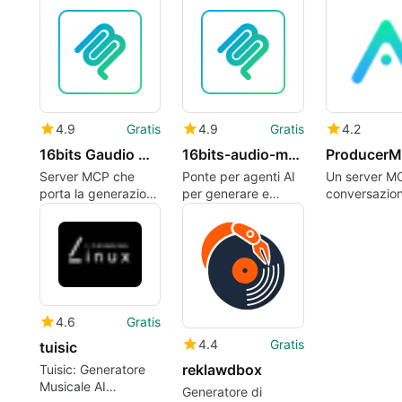
editing MIDI
MIDI
Ableton Live
4.9
Gratis
4.9
Gratis
4.2
16bits Gaudio Mcp
16bits-audio-mcp
Producer
Server MCP che
Ponte per agenti AI
Un server M
porta la generazione
per generare e
conversazion
di musica guidata
gestire audio a 16
programma l
dalla chat ai clienti
bit
generazione
AI
musicale
4.6
Gratis
4.4
Gratis
tuisic
reklawdbox
Tuisic: Generatore
Musicale AI
Generatore di