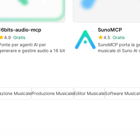
16bits-audio-mcp
SunoMCP
4.9
Gratis
4.5
Gratis
Ponte per agenti AI per
SunoMCP porta la g
generare e gestire audio a 16 bit
musicale di Suno AI n
lavoro MCP
azione Musicale
Produzione Musicale
Editor Musicale
Software Musical