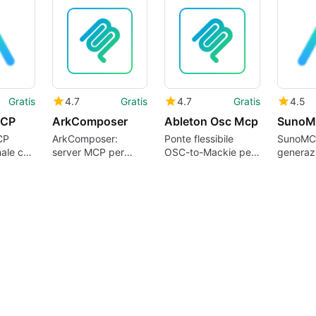
Albums negli
assistent
assistenti AI tramite
compati
MCP
Gratis
4.7
Gratis
4.7
Gratis
4.5
MCP
ArkComposer
Ableton Osc Mcp
SunoM
CP
ArkComposer:
Ponte flessibile
SunoMCP
ale che
server MCP per
OSC-to-Mackie per
generaz
a
consentire agli LLM
controllo
musicale
di generare e
personalizzato di
nei fluss
modificare musica
Ableton Live
MCP