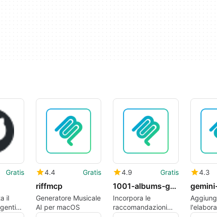
Gratis
4.4
Gratis
4.9
Gratis
4.3
riffmcp
1001-albums-generator-mcp
a il
Generatore Musicale
Incorpora le
Aggiung
agentico
AI per macOS
raccomandazioni
l'elabor
 di
quotidiane di 1001
Gemini a