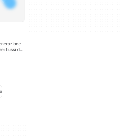
enerazione
ei flussi di
e