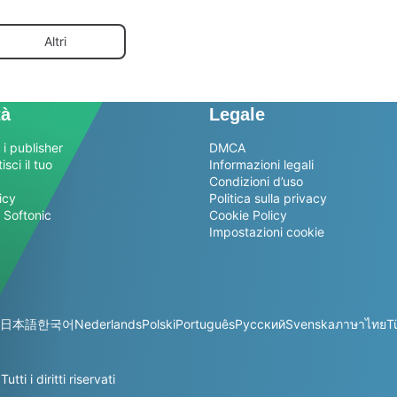
Altri
tà
Legale
 i publisher
DMCA
sci il tuo
Informazioni legali
Condizioni d’uso
icy
Politica sulla privacy
 Softonic
Cookie Policy
Impostazioni cookie
日本語
한국어
Nederlands
Polski
Português
Русский
Svenska
ภาษาไทย
T
i i diritti riservati