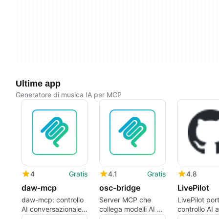
Ultime app
Generatore di musica IA per MCP
4
Gratis
4.1
Gratis
4.8
daw-mcp
osc-bridge
LivePilot
daw-mcp: controllo
Server MCP che
LivePilot port
AI conversazionale
collega modelli AI a
controllo AI 
per sessioni DAW e
hardware OSC e
nelle sessioni