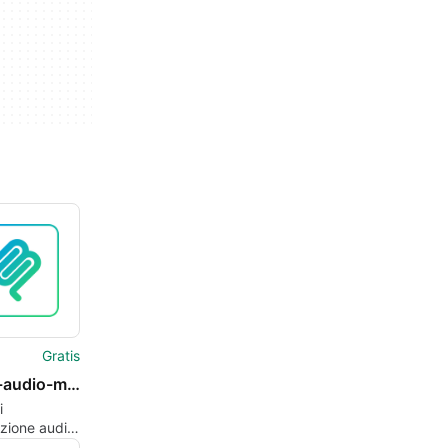
Gratis
gemini-audio-mcp
i
azione audio
gli