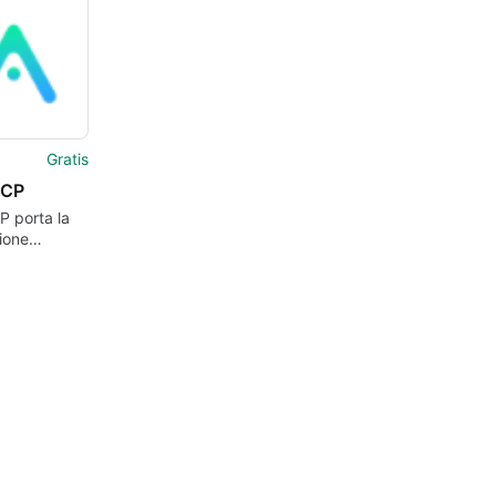
i
bili con MCP
Gratis
CP
 porta la
ione
 di Suno AI
i di lavoro