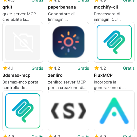
qrkit
paperbanana
mochify-cli
qrkit: server MCP
Generatore di
Processore di
che abilita la
Immagini
immagini CLI
generazione di codici
Accademiche con
focalizzato sulla
QR guidata dall'IA
PaperBanana
privacy per flussi di
lavoro di sviluppatori
e agenti
4.1
Gratis
4.2
Gratis
4.2
Gratis
3dsmax-mcp
zenliro
FluxMCP
3dsmax-mcp porta il
zenliro: server MCP
Incorpora la
controllo del
per la creazione di
generazione di
linguaggio naturale
immagini AI guidata
immagini FLUX.1
basato su MCP in
da assistente
direttamente nei
3ds Max
flussi di lavoro della
chat MCP
4.8
Gratis
4.2
Gratis
4.9
Gratis