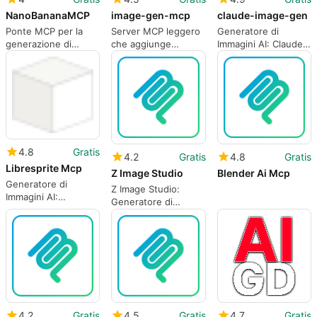
NanoBananaMCP
image-gen-mcp
claude-image-gen
Ponte MCP per la
Server MCP leggero
Generatore di
generazione di
che aggiunge
Immagini AI: Claude
immagini
generazione di
Image Gen
NanoBanana
immagini in chat
all'interno degli
assistenti AI
4.8
Gratis
4.2
Gratis
4.8
Gratis
Libresprite Mcp
Z Image Studio
Blender Ai Mcp
Generatore di
Z Image Studio:
Immagini AI:
Generatore di
LibreSprite-MCP
Immagini AI
4.2
Gratis
4.5
Gratis
4.7
Gratis