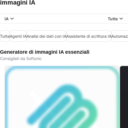
immagini IA
IA
Tutte
Tutte
Agenti IA
Analisi dei dati con IA
Assistente di scrittura IA
Automazi
Generatore di immagini IA essenziali
Consigliati da Softonic