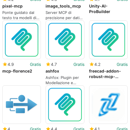
pixel-mcp
image_tools_mcp
Unity-AI-
ProBuilder
Ponte guidato dal
Server MCP di
testo tra modelli di
precisione per dati
intelligenza artificiale
immagine a livello di
e arte pixel
pixel e OCR
professionale
4.9
Gratis
4.7
Gratis
4.2
Gratis
mcp-florence2
ashfox
freecad-addon-
robust-mcp-
Ashfox: Plugin per
server
Modellazione e
Animazione
4
Gratis
4.4
Gratis
4.1
Gratis