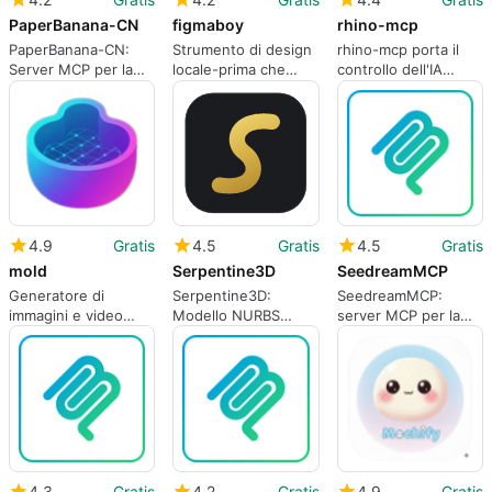
PaperBanana-CN
figmaboy
rhino-mcp
PaperBanana-CN:
Strumento di design
rhino-mcp porta il
Server MCP per la
locale-prima che
controllo dell'IA
generazione e
consente all'AI di
conversazionale ai
modifica di figure
modificare i livelli UI
flussi di lavoro di
accademiche
nativi
Rhino 3D
4.9
Gratis
4.5
Gratis
4.5
Gratis
mold
Serpentine3D
SeedreamMCP
Generatore di
Serpentine3D:
SeedreamMCP:
immagini e video
Modello NURBS
server MCP per la
locale, prima CLI, per
open-source con AI
generazione e
flussi di lavoro degli
per Linux
modifica di immagini
sviluppatori
in chat
4.3
Gratis
4.2
Gratis
4.9
Gratis