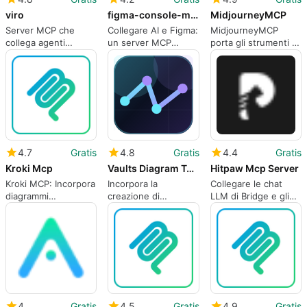
viro
figma-console-mcp
MidjourneyMCP
Server MCP che
Collegare AI e Figma:
MidjourneyMCP
collega agenti
un server MCP
porta gli strumenti di
conversazionali a
orientato agli
immagine di
backend di
sviluppatori
Midjourney nei flussi
generazione di
di lavoro della chat
immagini
MCP
4.7
Gratis
4.8
Gratis
4.4
Gratis
Kroki Mcp
Vaults Diagram Tools
Hitpaw Mcp Server
Kroki MCP: Incorpora
Incorpora la
Collegare le chat
diagrammi
creazione di
LLM di Bridge e gli
renderizzati
diagrammi
strumenti per
direttamente nei
conversazionali
immagini HitPaw con
flussi di lavoro AI
all'interno delle chat
il server MCP
AI
4
Gratis
4.5
Gratis
4.9
Gratis