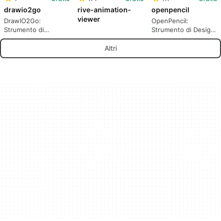
drawio2go
rive-animation-
openpencil
viewer
DrawIO2Go:
OpenPencil:
Strumento di
Strumento di Design
Modellazione AI
AI Open Source
Altri