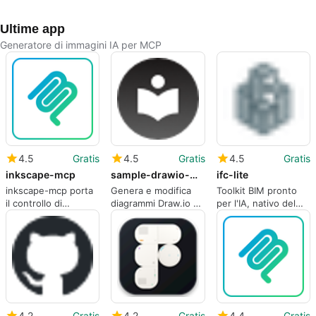
Ultime app
Generatore di immagini IA per MCP
4.5
Gratis
4.5
Gratis
4.5
Gratis
inkscape-mcp
sample-drawio-mcp
ifc-lite
inkscape-mcp porta
Genera e modifica
Toolkit BIM pronto
il controllo di
diagrammi Draw.io da
per l'IA, nativo del
Inkscape agli agenti
linguaggio naturale
browser per flussi di
AI tramite il
localmente
lavoro basati su
protocollo MCP
modelli web
4.2
Gratis
4.2
Gratis
4.4
Gratis