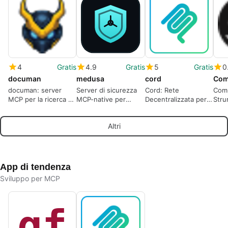
4
Gratis
4.9
Gratis
5
Gratis
0
documan
medusa
cord
Com
documan: server
Server di sicurezza
Cord: Rete
Com
MCP per la ricerca di
MCP-native per
Decentralizzata per
Stru
documentazione
agenti AI e team
Agenti AI
Deb
semantica nei flussi
rossi
Altri
di lavoro AI
App di tendenza
Sviluppo per MCP