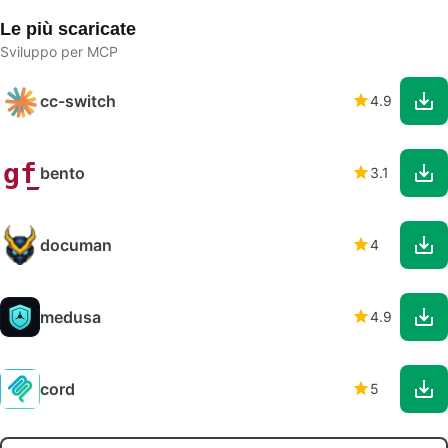
Le più scaricate
Sviluppo per MCP
cc-switch
4.9
bento
3.1
documan
4
medusa
4.9
cord
5