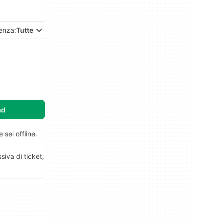
enza:
Tutte
ad
 sei offline.
iva di ticket,