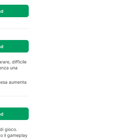
ad
ad
are, difficile
senza una
attesa aumenta
ad
di gioco.
po il gameplay