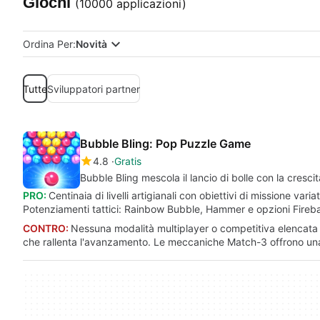
Giochi
(10000 applicazioni)
Ordina Per:
Novità
Tutte
Sviluppatori partner
Bubble Bling: Pop Puzzle Game
4.8
Gratis
Bubble Bling mescola il lancio di bolle con la crescit
PRO:
Centinaia di livelli artigianali con obiettivi di missione vari
Potenziamenti tattici: Rainbow Bubble, Hammer e opzioni Fireball. 
CONTRO:
Nessuna modalità multiplayer o competitiva elencata t
che rallenta l'avanzamento. Le meccaniche Match-3 offrono una 