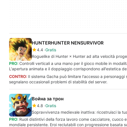
HUNTERHUNTER NENSURVIVOR
4.4
Gratis
Roguelike di Hunter × Hunter ad alta velocità proget
PRO:
Controlli verticali a una mano per il gioco mobile in modali
L'apertura animata e il doppiaggio corrispondono all'estetica del
CONTRO:
Il sistema Gacha può limitare l'accesso a personaggi s
segnalano occasionali problemi di stabilità del server.
Война за трон
4.8
Gratis
Sopravvivenza medievale inattiva: ricostruisci la tua 
PRO:
Ruoli distintivi della forza lavoro come cacciatore, cuoco 
mondiale persistente. Eroi reclutabili con progressione basata sul 