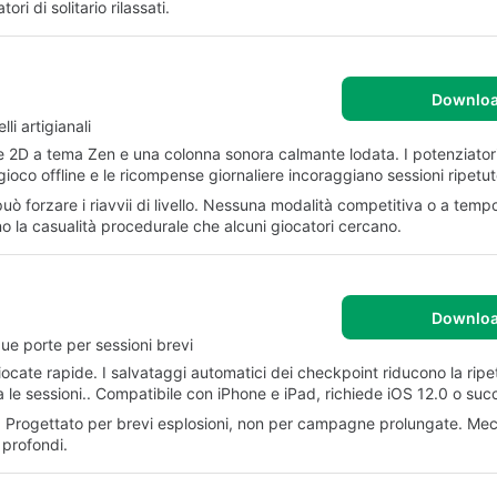
ri di solitario rilassati.
Downlo
li artigianali
 Arte 2D a tema Zen e una colonna sonora calmante lodata. I potenziatori
gioco offline e le ricompense giornaliere incoraggiano sessioni ripetut
può forzare i riavvii di livello. Nessuna modalità competitiva o a tempo
cono la casualità procedurale che alcuni giocatori cercano.
Downlo
ue porte per sessioni brevi
iocate rapide. I salvataggi automatici dei checkpoint riducono la rip
ra le sessioni.. Compatibile con iPhone e iPad, richiede iOS 12.0 o suc
mine. Progettato per brevi esplosioni, non per campagne prolungate. M
 profondi.