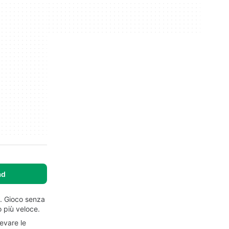
ad
i. Gioco senza
o più veloce.
levare le