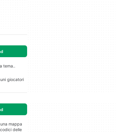
ad
 a tema..
uni giocatori
ad
su una mappa
codici delle