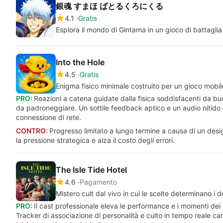
銀魂 すまほ ばとるくろにくる
4.1
Gratis
Esplora il mondo di Gintama in un gioco di battaglia
Into the Hole
4.5
Gratis
Enigma fisico minimale costruito per un gioco mobile
PRO:
Reazioni a catena guidate dalla fisica soddisfacenti da buch
da padroneggiare. Un sottile feedback aptico e un audio nitido ac
connessione di rete.
CONTRO:
Progresso limitato a lungo termine a causa di un design
la pressione strategica e alza il costo degli errori.
The Isle Tide Hotel
4.6
Pagamento
Mistero cult dal vivo in cui le scelte determinano i 
PRO:
Il cast professionale eleva le performance e i momenti dei p
Tracker di associazione di personalità e culto in tempo reale cam