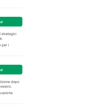
ad
 strategici
e.
 per i
ad
etizione dopo
cessivo.
eccaniche