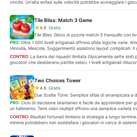
vincite. Un'alta enfasi sulla velocità potrebbe scoraggiare i giocato
Tile Bliss: Match 3 Game
4.6
Gratis
Tile Bliss: Gioco di puzzle match‑3 tranquillo con livel
PRO:
Oltre 1.000 livelli artigianali offrono sfide logiche varie.
(Annulla, Mescola, Suggerimenti) assistono layout complicati. Il 
CONTRO:
La barra dei riquadri limitata (tipicamente sette slot) 
giocatori che desiderano partite veloci. I livelli artigianali ridu
Two Choices Tower
4.6
Gratis
Due Scelte Torre: Semplice sfida di arrampicata a d
PRO:
Ciclo di decisione istantaneo e facile da apprendere per g
un fallimento. Temi visivi multipli offrono una semplice varietà t
CONTRO:
Risultati fortunati limitano la strategia a lungo ter
minime potrebbero non soddisfare i giocatori in cerca di sistemi