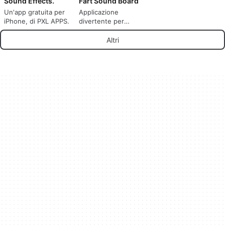
Sound Effects.
Fart Sound Board
Un'app gratuita per
Applicazione
iPhone, di PXL APPS.
divertente per
scherzi e software
soundboard per
Altri
telefoni cellulari.