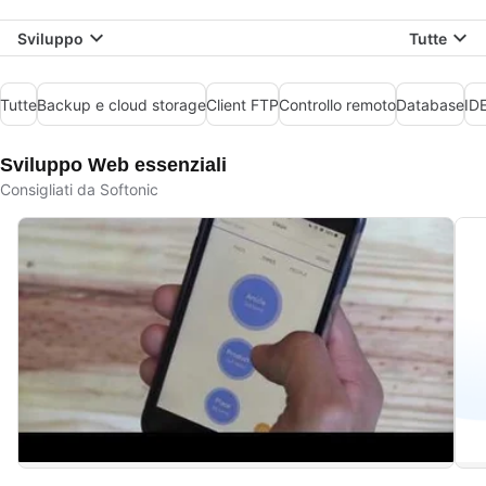
Sviluppo
Tutte
Tutte
Backup e cloud storage
Client FTP
Controllo remoto
Database
IDE
Sviluppo Web essenziali
Consigliati da Softonic