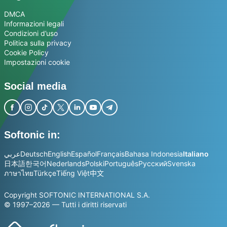
DMCA
Informazioni legali
Condizioni d’uso
Politica sulla privacy
Cookie Policy
Impostazioni cookie
Social media
Softonic in:
عربي
Deutsch
English
Español
Français
Bahasa Indonesia
Italiano
日本語
한국어
Nederlands
Polski
Português
Русский
Svenska
ภาษาไทย
Türkçe
Tiếng Việt
中文
Copyright SOFTONIC INTERNATIONAL S.A.
© 1997–2026 — Tutti i diritti riservati