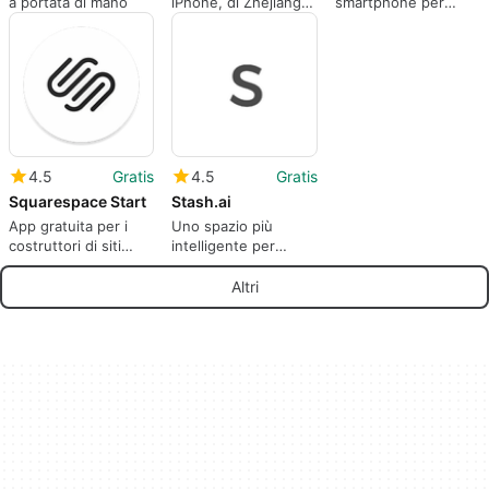
a portata di mano
iPhone, di Zhejiang
smartphone per
Flashforge 3D
creare e sfogliare
Technology Co.Ltd.
innumerevoli
database creati dagli
utenti.
4.5
Gratis
4.5
Gratis
Squarespace Start
Stash.ai
App gratuita per i
Uno spazio più
costruttori di siti
intelligente per
web
salvare tutto ciò che
trovi online.
Altri