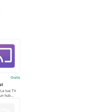
Gratis
t ㅤ
 La tua TV
 un hub
iale