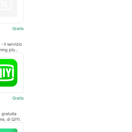
Gratis
 - Il servizio
ming più
del Regno
Gratis
 gratuita
ne, di QIYI.