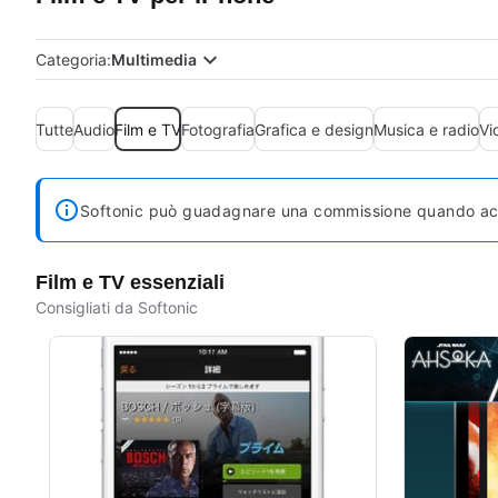
Categoria:
Multimedia
Tutte
Audio
Film e TV
Fotografia
Grafica e design
Musica e radio
Vi
Softonic può guadagnare una commissione quando acqui
Film e TV essenziali
Consigliati da Softonic