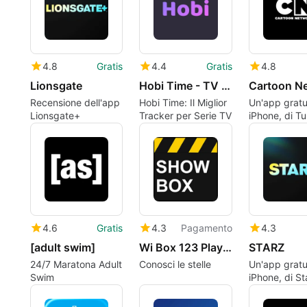
4.8
Gratis
4.4
Gratis
4.8
Lionsgate
Hobi Time - TV Shows Tracker
Recensione dell'app
Hobi Time: Il Miglior
Un'app gratu
Lionsgate+
Tracker per Serie TV
iPhone, di Tu
Broadcastin
System Asia 
Inc..
4.6
Gratis
4.3
Pagamento
4.3
[adult swim]
Wi Box 123 Play Actor of movie
STARZ
24/7 Maratona Adult
Conosci le stelle
Un'app gratu
Swim
iPhone, di St
Entertainmen