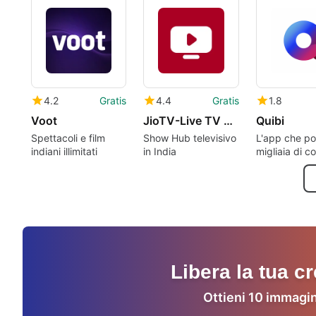
abbonamento per
smartphone
4.2
Gratis
4.4
Gratis
1.8
Voot
JioTV-Live TV Catch-Up
Quibi
Spettacoli e film
Show Hub televisivo
L'app che po
indiani illimitati
in India
migliaia di c
sul tuo smar
Libera la tua c
Ottieni 10 immagin