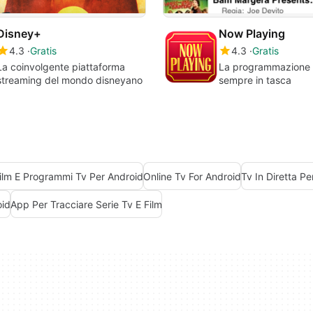
Disney+
Now Playing
4.3
Gratis
4.3
Gratis
La coinvolgente piattaforma
La programmazione d
streaming del mondo disneyano
sempre in tasca
ilm E Programmi Tv Per Android
Online Tv For Android
Tv In Diretta P
oid
App Per Tracciare Serie Tv E Film