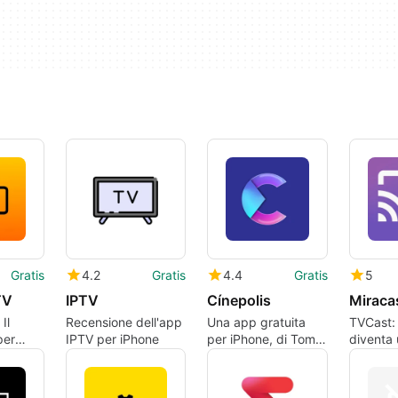
Gratis
4.2
Gratis
4.4
Gratis
5
TV
IPTV
Cínepolis
Miracas
Il
Recensione dell'app
Una app gratuita
TVCast:
per
IPTV per iPhone
per iPhone, di Tom
diventa
Norton.
multimed