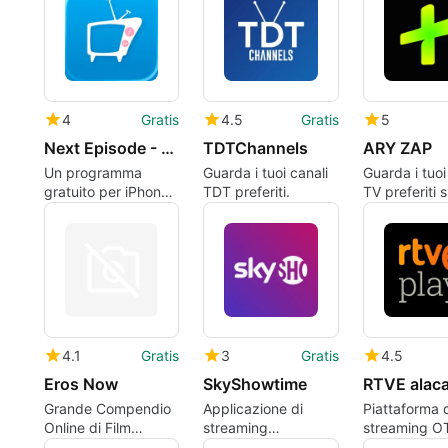
4
Gratis
4.5
Gratis
5
Next Episode - Track TV Shows
TDTChannels
ARY ZAP
Un programma
Guarda i tuoi canali
Guarda i tuoi
gratuito per iPhone,
TDT preferiti.
TV preferiti s
di Nikbits.
dispositivo.
4.1
Gratis
3
Gratis
4.5
Eros Now
SkyShowtime
RTVE alaca
Grande Compendio
Applicazione di
Piattaforma 
Online di Film
streaming
streaming O
Bollywoodiani
multimediale su
premium