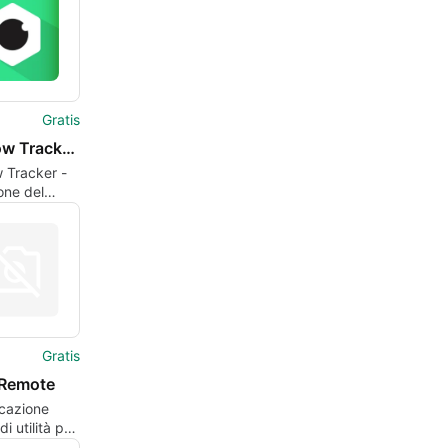
Gratis
TV Show Tracker - Trakt client
 Tracker -
one del
Trakt
Gratis
Remote
icazione
di utilità per