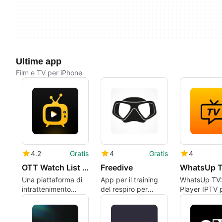
Ultime app
Film e TV per iPhone
4.2
Gratis
4
Gratis
4
OTT Watch List For Pikashow
Freedive
WhatsUp 
Una piattaforma di
App per il training
WhatsUp TV: 
intrattenimento
del respiro per
Player IPTV 
gratuita e comoda
freedivers
iPhone