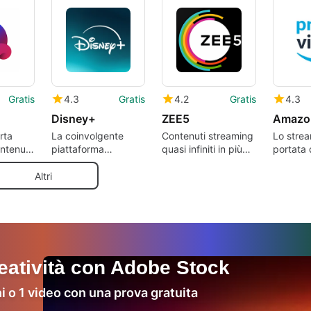
Gratis
4.3
Gratis
4.2
Gratis
4.3
Disney+
ZEE5
rta
La coinvolgente
Contenuti streaming
Lo stre
ontenuti
piattaforma
quasi infiniti in più
portata
tphone
streaming del
lingue
mondo disneyano
Altri
reatività con Adobe Stock
i o 1 video con una prova gratuita