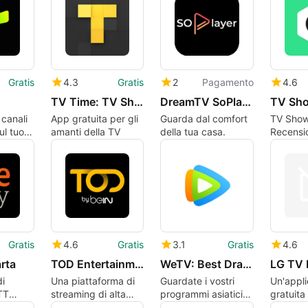
Oriente
CrazyApps.
Gratis
4.3
Gratis
2
Pagamento
4.6
TV Time: TV Show Tracker
DreamTV SoPlayer
 canali
App gratuita per gli
Guarda dal comfort
TV Show
ul tuo
amanti della TV
della tua casa.
Recensi
cliente 
Gratis
4.6
Gratis
3.1
Gratis
4.6
rta
TOD Entertainment Sports
WeTV: Best Dramas & Shows‪!
LG TV 
di
Una piattaforma di
Guardate i vostri
Un'appl
TT
streaming di alta
programmi asiatici
gratuita 
qualità
preferiti
iOS