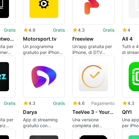
Gratis
4.9
Gratis
4.3
Gratis
4
Cartoon Network Watch and Play
Motorsport.tv
Freeview
All 4
ita per
Un programma
Un'app gratuita per
Tutti e 4
rner
gratuito per iPhone,
iPhone, di DTV
di strea
g
di Motorsport.tv.
Services Limited.
grande 
Pacific
Unito
Gratis
4.3
Gratis
4.6
Pagamento
4.3
Darya
TeeVee 3 - Your TV Shows Guru
QIYI
ita per
App di streaming
Una versione
Una app
arz
gratuito con
completa del
per iPho
t.
contenuti dell'Asia
programma per
centrale e del Medio
iPhone, di