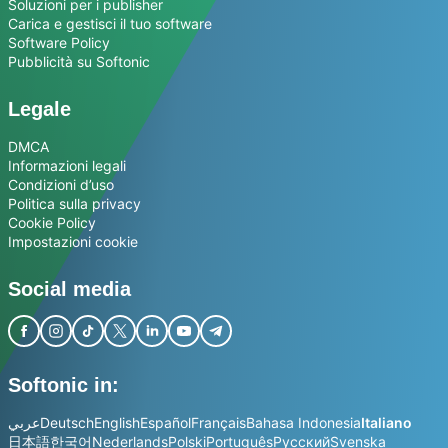
Soluzioni per i publisher
Carica e gestisci il tuo software
Software Policy
Pubblicità su Softonic
Legale
DMCA
Informazioni legali
Condizioni d’uso
Politica sulla privacy
Cookie Policy
Impostazioni cookie
Social media
Softonic in:
عربي
Deutsch
English
Español
Français
Bahasa Indonesia
Italiano
日本語
한국어
Nederlands
Polski
Português
Русский
Svenska