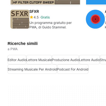
SFXR
4.5
Gratis
Un programma gratuito per
PWA, di Guido Stammel.
Ricerche simili
a PWA
Editor Audio
Lettore Musicale
Produzione Audio
Lettore Audio
Str
Streaming Musicale Per Android
Podcast For Android