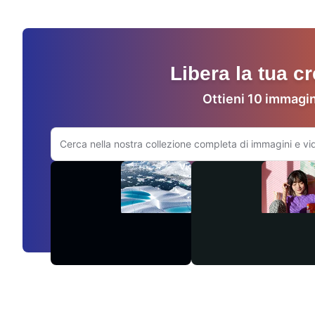
Libera la tua c
Ottieni 10 immagin
Cerca sul sito Adobe.com
Video