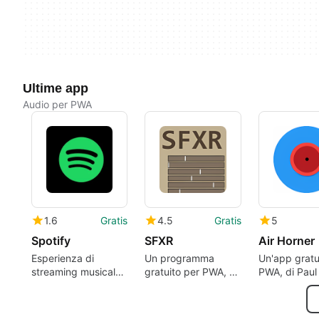
Ultime app
Audio per PWA
1.6
Gratis
4.5
Gratis
5
Spotify
SFXR
Air Horner
Esperienza di
Un programma
Un'app gratu
streaming musicale
gratuito per PWA, di
PWA, di Paul 
imbattibile
Guido Stammel.