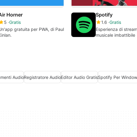
Air Horner
Spotify
5
Gratis
1.6
Gratis
Un'app gratuita per PWA, di Paul
Esperienza di strea
Kinlan.
musicale imbattibile
umenti Audio
Registratore Audio
Editor Audio Gratis
Spotify Per Window