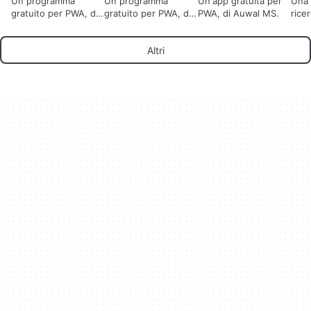
Un programma
Un programma
Un'app gratuita per
Una 
gratuito per PWA, di
gratuito per PWA, di
PWA, di Auwal MS.
rice
EdgyLabs.com.
Moritz Kröger.
basa
Altri