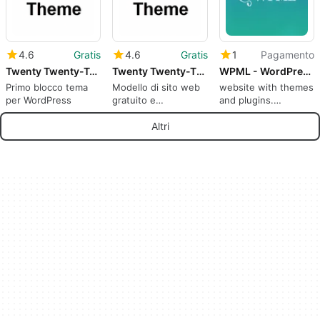
4.6
Gratis
4.6
Gratis
1
Pagamento
Twenty Twenty-Two
Twenty Twenty-Three
WPML - WordPress Multilingual Plugin
Primo blocco tema
Modello di sito web
website with themes
per WordPress
gratuito e
and plugins.
personalizzabile
Personalizza il tuo
sito WordPress con
Altri
temi e plugin.