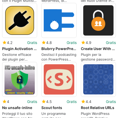
con il Plugin Multisite
WordPress, di
dei Ruoli Utente in
Site Index
timbrd.
WordPress
4.2
Gratis
4.8
Gratis
4.9
Gratis
Plugin Activation Status
Blubrry PowerPress Podcasting plugin MultiSite add-on
Create User With Password Multisite
Gestione efficace
Gestisci il podcasting
Plugin per la
dei plugin per
con PowerPress
gestione password
WordPress
MultiSite
in WordPress
Multisite
4
Gratis
4.5
Gratis
4.4
Gratis
No unsafe-inline
Scout fonts
Root Relative URLs
Proteggi il tuo sito
Un programma
Plugin WordPress