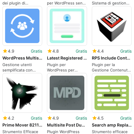
dei plugin di
per WordPress senza
Sistema di gestione
WordPress
sforzo
dell'apprendimento
per WordPress
4.9
Gratis
4.8
Gratis
4.4
Gratis
WordPress Multisite User SyncUnsync
Latest Registered Users
RPS Include Content
Gestione utenti
Plugin per
Plugin per la
semplificata con
WordPress per
Gestione Contenuti
WordPress Multisite
Gestire gli Utenti
in WordPress
User SyncUnsync
Registrati
4.2
Gratis
4.9
Gratis
4.5
Gratis
Prime Mover 8211 Migrate WordPress Website amp Backups
Multisite Post Duplicator
Search amp Replace
Strumento Efficace
Plugin WordPress
Strumento efficace