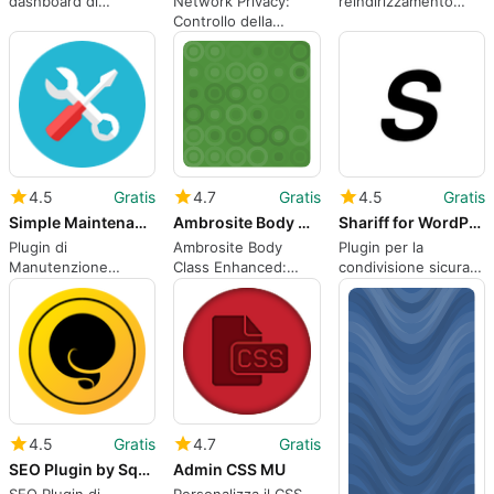
Network Privacy:
dashboard di
reindirizzamento
Controllo della
WordPress
mobile efficace
Visibilità del Sito
4.5
Gratis
4.7
Gratis
4.5
Gratis
Simple Maintenance
Ambrosite Body Class Enhanced
Shariff for WordPress
Plugin di
Ambrosite Body
Plugin per la
Manutenzione
Class Enhanced:
condivisione sicura
Semplice per
Potenzia il tuo
su WordPress
WordPress
WordPress
4.5
Gratis
4.7
Gratis
SEO Plugin by Squirrly SEO
Admin CSS MU
SEO Plugin di
Personalizza il CSS