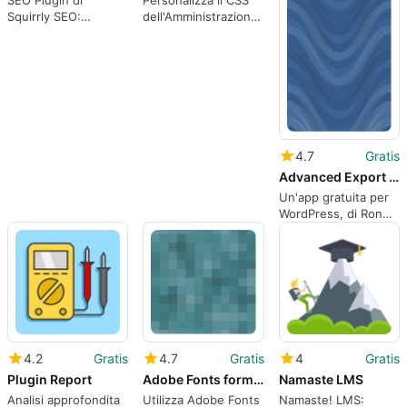
Squirrly SEO:
dell'Amministrazione
Ottimizzazione
di WordPress
Intelligente per
WordPress
4.7
Gratis
Advanced Export for WP amp WPMU
Un'app gratuita per
WordPress, di Ron
Rennick.
4.2
Gratis
4.7
Gratis
4
Gratis
Plugin Report
Adobe Fonts formerly Typekit for WordPress
Namaste LMS
Analisi approfondita
Utilizza Adobe Fonts
Namaste! LMS: