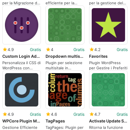
per la Migrazione di
efficiente per la
per la gestione del
WordPress
gestione di multisite
database
4.9
Gratis
4
Gratis
4.2
Gratis
Custom Login Admin Front-end CSS
Dropdown multisite selector
Favorites
Personalizza il CSS di
Plugin per selezione
Plugin WordPress
WordPress con
multisitale in
per Gestire i Preferiti
facilità
WordPress
4.9
Gratis
4.6
Gratis
4.7
Gratis
WPCore Plugin Manager
TagPages
Activate Update Services
Gestione Efficiente
TagPages: Plugin per
Ritorna la funzione