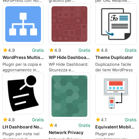
WordPress con No
gratuito per
per URL Relative
unsafe-inline
WordPress, di Junák
Root
český skaut.
4.9
Gratis
4.9
Gratis
4.6
Gratis
WordPress Multisite Content CopierUpdater
WP Hide Dashboard
Theme Duplicator
Plugin per la copia e
WP Hide Dashboard:
Duplicazione facile
aggiornamento in
Sicurezza e
dei temi WordPress
WordPress Multisite
Semplicità per
WordPress
4.8
Gratis
4.1
Gratis
4
Gratis
LH Dashboard Notes
Equivalent Mobile Redirect
Network Privacy
Plugin per note nel
Plugin per