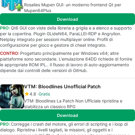
Rosalies Mupen GUI: un moderno frontend Qt per
Mupen64Plus
Download
PRO:
Qt6 GUI con viste della libreria a griglia e a elenco e supporto
per la copertina. Plugin GLideN64, ParaLLEl-RDP e Angrylion.
Netplay integrato per sessioni multiplayer online. Profili di
configurazione per gioco e gestore di cheat integrato.
CONTRO:
Progettato principalmente per Windows x64; altre
piattaforme sono secondarie. L'emulazione 64DD richiede di fornire
le appropriate ROM IPL.. Il flusso di lavoro di auto-aggiornamento
dipende dai controlli delle versioni di GitHub.
VTM: Bloodlines Unofficial Patch
4.8
Gratis
VTM: Bloodlines La Patch Non Ufficiale ripristina e
stabilizza un classico RPG
Download
PRO:
Corregge i crash del motore, gli errori di scripting e i loop di
dialogo. Ripristina i livelli tagliati, le missioni, gli oggetti e i