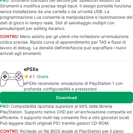
PRO:
Strumenti standard del settore per Speedrun Assistiti da
Strumenti e modifica precisa degli input. Il design portatile funziona
senza installazione da una cartella o da un'unità USB. La
programmazione Lua consente la manipolazione e l'automazione dei
dati di gioco in tempo reale. Slot di salvataggio multipli con
annulla/ripeti per editing iterativo.
CONTRO:
Meno adatto per gli utenti che richiedono un'emulazione
ciclica precisa. Ripida curva di apprendimento per TAS e flussi di
lavoro di debug. La densità dell'interfaccia può sopraffare i nuovi
arrivati agli strumenti.
ePSXe
4.1
Gratis
ePSXe recensione: emulazione di PlayStation 1 con
profonda configurabilità e prestazioni
Download
PRO:
Compatibilità riportata superiore al 99% della libreria
PlayStation. Supporto nativo CHD per un'archiviazione compatta ed
efficiente. Il supporto multi-tap consente fino a otto giocatori locali.
Può leggere dischi originali PS1 tramite gestori CD-ROM.
CONTRO:
Richiede un file BIOS legale di PlayStation per il pieno