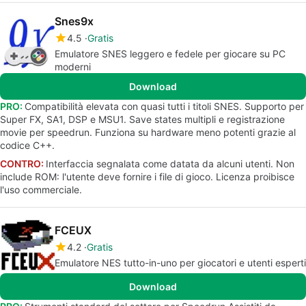
Snes9x
4.5
Gratis
Emulatore SNES leggero e fedele per giocare su PC
moderni
Download
PRO:
Compatibilità elevata con quasi tutti i titoli SNES. Supporto per
Super FX, SA1, DSP e MSU1. Save states multipli e registrazione
movie per speedrun. Funziona su hardware meno potenti grazie al
codice C++.
CONTRO:
Interfaccia segnalata come datata da alcuni utenti. Non
include ROM: l'utente deve fornire i file di gioco. Licenza proibisce
l'uso commerciale.
FCEUX
4.2
Gratis
Emulatore NES tutto-in-uno per giocatori e utenti esperti
Download